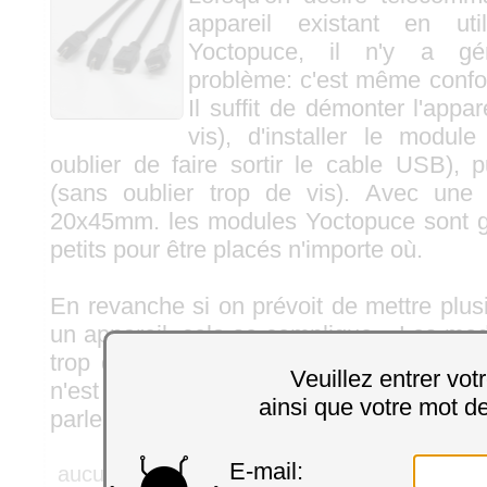
appareil existant en ut
Yoctopuce, il n'y a gé
problème: c'est même confon
Il suffit de démonter l'appar
vis), d'installer le module
oublier de faire sortir le cable USB), 
(sans oublier trop de vis). Avec une
20x45mm. les modules Yoctopuce sont 
petits pour être placés n'importe où.
En revanche si on prévoit de mettre plu
un appareil, cela se complique... Les mo
trop de problèmes, mais faire entrer u
Veuillez entrer vot
n'est pas forcément possible si la plac
ainsi que votre mot d
parler des câbles et des connecteurs.
E-mail:
aucun commentaire