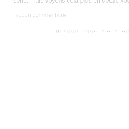
série, mais voyons cela plus en détail, v
aucun commentaire
...
...
...
1
2
3
4
5
6
10
20