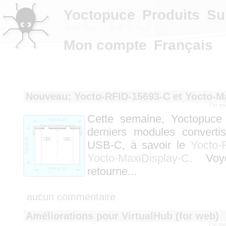
Le blog
Yoctopuce
Produits
Su
Mon compte
Français
Nouveau: Yocto-RFID-15693-C et Yocto-M
Par ma
Cette semaine, Yoctopuce
derniers modules converti
USB-C, à savoir le
Yocto-
Yocto-MaxiDisplay-C
. Voy
retourne...
aucun commentaire
Améliorations pour VirtualHub (for web)
Par mv