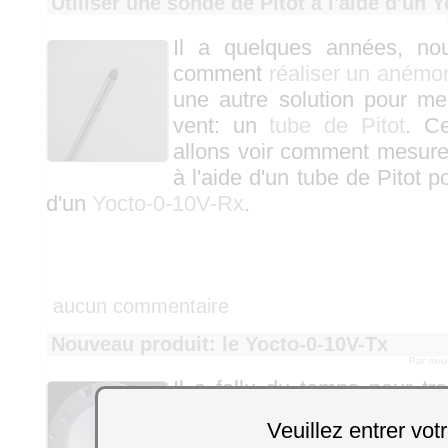
Utiliser une sonde de Pitot à l'aide d'un 
Il a quelques années, no
comment
réaliser un anémo
une autre solution pour me
vent: un
tube de Pitot
. C
allons voir comment mesurer
à l'aide d'un tube de Pitot p
d'un
Yocto-0-10V-Rx
.
aucun commentaire
Nouveau produit: le Yocto-0-10V-Tx
Par mvu
Il a fallu du temps pour tr
nous convienne, mais ce
Veuillez entrer vot
sommes enfin en mesure d