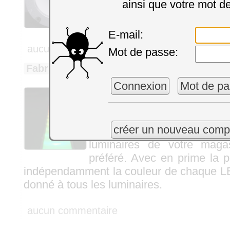
ainsi que votre mot d
dernier membre de notre fa
analogiques USB: voici le
Y
E-mail:
aucun commentaire
Mot de passe:
Fabriquer un rail lumineux
Par martinm, dans
Bricolag
Connexion
Mot de pa
Cette semaine on se propos
comment construire facileme
à LEDs. Quelque chose de 
créer un nouveau comp
que ce que vous pourriez
luminaires de votre maga
préféré. Avec en prime la po
indépendamment la couleur de chaque LE
donné à tous les luminaires.
aucun commentaire