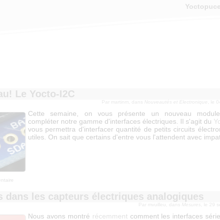
Yoctopuc
u! Le Yocto-I2C
Par martinm, dans
Nouveautés et Electronique
, le 
Cette semaine, on vous présente un nouveau module
compléter notre gamme d'interfaces électriques. Il s'agit du
Y
vous permettra d'interfacer quantité de petits circuits électr
utiles. On sait que certains d'entre vous l'attendent avec impat
ntaire
s dans les capteurs électriques analogiques
Par mvuilleu, dans
Mesures
, le 29 
Nous avons montré
récemment
comment les interfaces séri