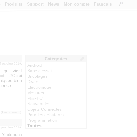
e
Produits
Support
News
Mon compte
Français
Catégories
04 octobre 2019.
Android
 qui vient
Banc d'essai
octo-I2C
qui
Bricolages
oniques bien
Divers
ience....
Electronique
Mesures
Mini-PC
Nouveautés
Objets Connectés
Lire la suite...
Pour les débutants
Programmation
Toutes
septembre 2019.
e Yoctopuce