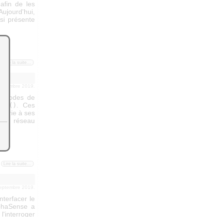
afin de les
Aujourd'hui,
si présente
Lire la suite...
septembre 2019.
méthodes de
Hub()
. Ces
rairie à ses
ions réseau
Lire la suite...
septembre 2019.
terfacer le
lphaSense a
'interroger