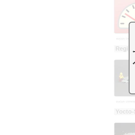
aucun comme
Regist
aucun comme
Yocto-