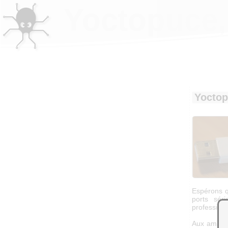
Yoctopuce,
Yoctop
Espérons q
ports sér
professionn
Aux amateu