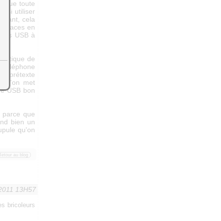
s que toute
si utiliser
stant, cela
terfaces en
elais USB à
ormatique de
n téléphone
l prétexte
rsqu'on met
que USB bon
t parce que
nd bien un
upule qu'on
Retour au blog
 2011 13H57
es bricoleurs