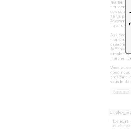
réaliser d
personne c
ses connai
ne va pas 
Javascript
travers le
Aux écoles 
manière un
capable d
l'affichag
simplement
marché, to
Vous aurez
nous nous
problème q
vous le dit 
Commenter
1
- alex_m
En lisant 
du dimanch