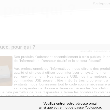
Yoctopuc
 pour qui ?
uce, pour qui ?
Par
mvuilleu
, dans
Divers
, 
Nos produits s'adressent essentiellement à trois publics: le p
de l'informatique, l'amateur éclairé et le secteur éducatif.
Aux professionnels de l'informatique, nous offrons des produ
qualité et simples à utiliser pour interfacer un système infor
son environnement. Nos capteurs USB, nos interrupteurs 
commandes USB peuvent être intégrés très proprement à d
existants: nous fournissons tout le code source nécessaire à 
sans dépendre de librairie externe ou nécessiter l'installation
ue cela permettra de faire disparaître à terme les horribles bricolage
ies émulés sur USB que l'on trouve encore si souvent sur le
els...
Veuillez entrer votre adresse email
ainsi que votre mot de passe Yoctopuce:
rs éclairés et bricoleurs du dimanche, nous apportons une solution 