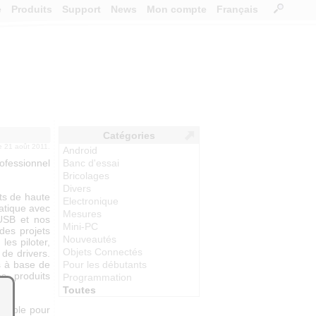
e
Produits
Support
News
Mon compte
Français
Catégories
le 21 août 2011.
Android
rofessionnel
Banc d'essai
Bricolages
Divers
its de haute
Electronique
matique avec
Mesures
USB et nos
Mini-PC
es projets
Nouveautés
les piloter,
Objets Connectés
 de drivers.
s à base de
Pour les débutants
s produits
Programmation
Toutes
simple pour