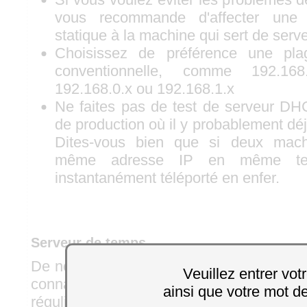
vous recommande d'affecter une
statique à la machine qui sert de ser
Choisissez de préférence une pla
conventionnelle, comme 192.168
192.168.0.x ou 192.168.1.x
Ne faites pas de test de serveur DH
de production où il y probablement d
Dites-vous bien que si deux mach
même adresse IP en même te
instantanément téléporté en enfer.
Serveur de temps
De nombreuses machines réseau comptent
Veuillez entrer vot
connaître l'heure exacte: elles se conn
ainsi que votre mot d
régulier à un serveur de temps pour 