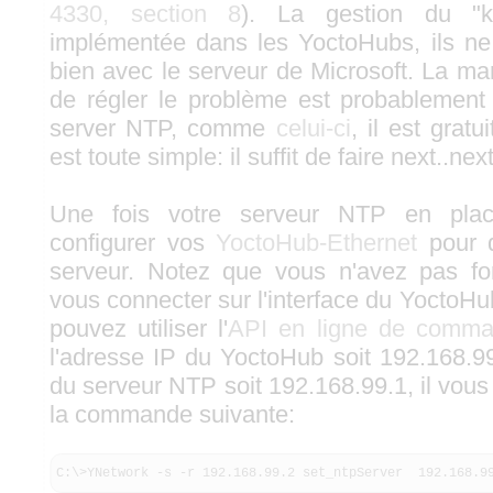
4330, section 8
). La gestion du "ki
implémentée dans les YoctoHubs, ils ne
bien avec le serveur de Microsoft. La ma
de régler le problème est probablement d
server NTP, comme
celui-ci
, il est gratu
est toute simple: il suffit de faire next..next
Une fois votre serveur NTP en plac
configurer vos
YoctoHub-Ethernet
pour qu
serveur. Notez que vous n'avez pas f
vous connecter sur l'interface du YoctoHub
pouvez utiliser l'
API en ligne de comm
l'adresse IP du YoctoHub soit 192.168.99
du serveur NTP soit 192.168.99.1, il vous s
la commande suivante:
C:\>YNetwork -s -r 192.168.99.2 set_ntpServer  192.168.9