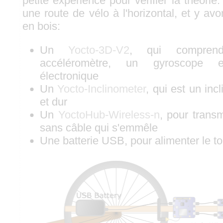
petite expérience pour vérifier la théor
une route de vélo à l'horizontal, et y avo
en bois:
Un
Yocto-3D-V2
, qui compren
accéléromètre, un gyroscope 
électronique
Un
Yocto-Inclinometer
, qui est un in
et dur
Un
YoctoHub-Wireless-n
, pour trans
sans câble qui s'emmêle
Une batterie USB, pour alimenter le to