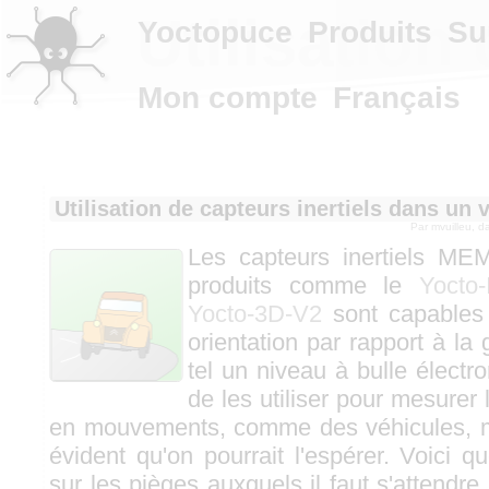
Utilisation
Yoctopuce
Produits
Su
Mon compte
Français
Utilisation de capteurs inertiels dans un 
Par
mvuilleu
, d
Les capteurs inertiels MEM
produits comme le
Yocto-
Yocto-3D-V2
sont capables 
orientation par rapport à la g
tel un niveau à bulle électro
de les utiliser pour mesurer l
en mouvements, comme des véhicules, ma
évident qu'on pourrait l'espérer. Voici q
sur les pièges auxquels il faut s'attendre