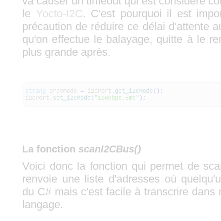
va causer un timeout qui est considéré c
le
Yocto-I2C
. C'est pourquoi il est impo
précaution de réduire ce délai d'attente
qu'on effectue le balayage, quitte à le r
plus grande après.
string
prevmode
=
i2cPort
.
get_i2cMode
(
)
;
i2cPort
.
set_i2cMode
(
"100kbps,5ms"
)
;
La fonction
scanI2CBus()
Voici donc la fonction qui permet de sc
renvoie une liste d'adresses où quelqu'
du C# mais c'est facile à transcrire dans 
langage.