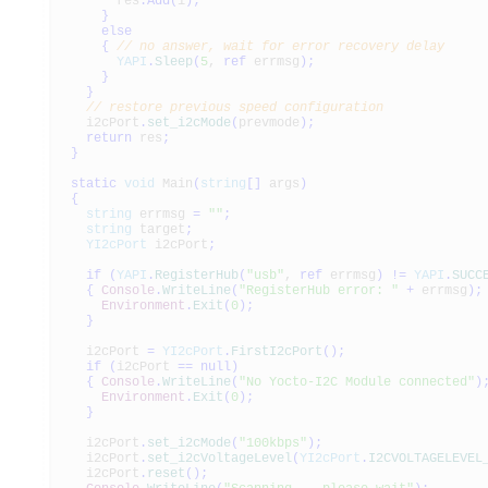
res
.
Add
(
i
)
;
}
else
{
// no answer, wait for error recovery delay
YAPI
.
Sleep
(
5
,
ref
errmsg
)
;
}
}
// restore previous speed configuration
i2cPort
.
set_i2cMode
(
prevmode
)
;
return
res
;
}
static
void
Main
(
string
[
]
args
)
{
string
errmsg
=
""
;
string
target
;
YI2cPort
i2cPort
;
if
(
YAPI
.
RegisterHub
(
"usb"
,
ref
errmsg
)
!=
YAPI
.
SUCC
{
Console
.
WriteLine
(
"RegisterHub error: "
+
errmsg
)
;
Environment
.
Exit
(
0
)
;
}
i2cPort
=
YI2cPort
.
FirstI2cPort
(
)
;
if
(
i2cPort
==
null
)
{
Console
.
WriteLine
(
"No Yocto-I2C Module connected"
)
Environment
.
Exit
(
0
)
;
}
i2cPort
.
set_i2cMode
(
"100kbps"
)
;
i2cPort
.
set_i2cVoltageLevel
(
YI2cPort
.
I2CVOLTAGELEVEL
i2cPort
.
reset
(
)
;