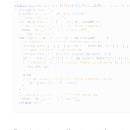
static
List
<
byte
>
scanI2CBus
(
YI2cPort
i2cPort,
byte
Firs
{
string
errmsg
=
""
;
List
<
byte
>
res
=
new
List
<
byte
>
(
)
;
// save I2C speed config
string
prevmode
=
i2cPort
.
get_i2cMode
(
)
;
// set standard speed, 5ms error recovery
i2cPort
.
set_i2cMode
(
"100kbps,5ms"
)
;
// loop over addresses
for
(
byte
i
=
FirstAddr
;
i
<=
LastAddr
;
i
++
)
{
// command to contact address device #i
string
data
=
"{S}"
+
(
i
<<
1
)
.
ToString
(
"X2"
)
+
"{P}
// send command, 10ms timeout
string
result
=
i2cPort
.
queryLine
(
data,
10
)
;
if
(
(
(
result
.
Length
)
>
3
)
&&
result
.
Substring
(
result
{
//received an Aknowledge, there is someone living 
res
.
Add
(
i
)
;
}
else
{
// no answer, wait for error recovery delay
YAPI
.
Sleep
(
5
,
ref
errmsg
)
;
}
}
// restore previous speed configuration
i2cPort
.
set_i2cMode
(
prevmode
)
;
return
res
;
}