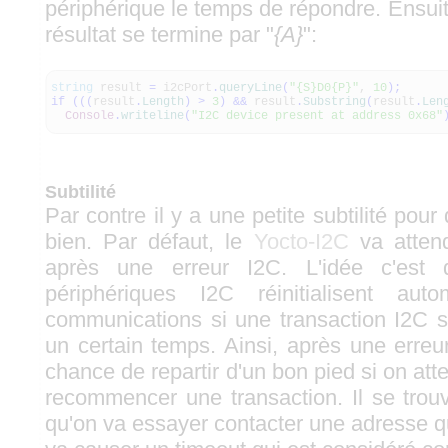
périphérique le temps de répondre. Ensuite i
résultat se termine par "
{A}
":
string
result
=
i2cPort
.
queryLine
(
"{S}D0{P}"
,
10
)
;
if
(
(
(
result
.
Length
)
>
3
)
&&
result
.
Substring
(
result
.
Len
Console
.
writeline
(
"I2C device present at address 0x68"
Subtilité
Par contre il y a une petite subtilité pour
bien. Par défaut, le
Yocto-I2C
va atten
après une erreur I2C. L'idée c'est
périphériques I2C réinitialisent aut
communications si une transaction I2C s
un certain temps. Ainsi, après une erreu
chance de repartir d'un bon pied si on at
recommencer une transaction. Il se trou
qu'on va essayer contacter une adresse qu