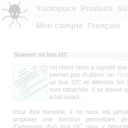
Scanner un
Yoctopuce
Produits
Su
Mon compte
Français
Scanner un bus I2C
Par
martin
Un client nous a signalé que
permet pas d'utiliser un
Yoct
un bus I2C et détecter les 
sont rattachés. Il se trouve 
à fait exact...
Pour être honnête, il ne nous est jama
proposer une fonction permettant de
d'adresses d'un bus I2C pour y détecte