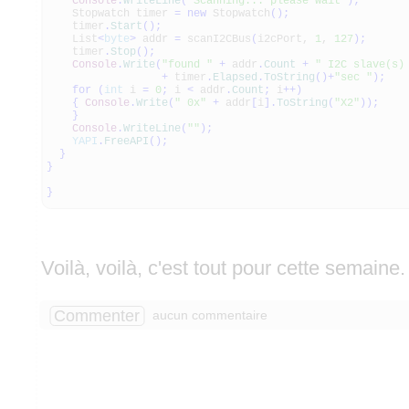
Console
.
WriteLine
(
"Scanning... please wait"
)
;
Stopwatch timer
=
new
Stopwatch
(
)
;
timer
.
Start
(
)
;
List
<
byte
>
addr
=
scanI2CBus
(
i2cPort,
1
,
127
)
;
timer
.
Stop
(
)
;
Console
.
Write
(
"found "
+
addr
.
Count
+
" I2C slave(s)
+
timer
.
Elapsed
.
ToString
(
)
+
"sec "
)
;
for
(
int
i
=
0
;
i
<
addr
.
Count
;
i
++
)
{
Console
.
Write
(
" 0x"
+
addr
[
i
]
.
ToString
(
"X2"
)
)
;
}
Console
.
WriteLine
(
""
)
;
YAPI
.
FreeAPI
(
)
;
}
}
}
Voilà, voilà, c'est tout pour cette semaine.
Commenter
aucun commentaire