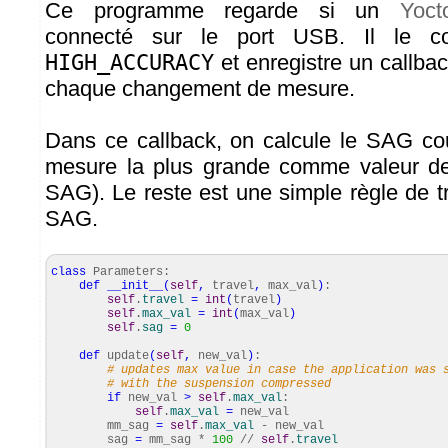
Ce programme regarde si un
Yoct
connecté sur le port USB. Il le c
HIGH_ACCURACY
et enregistre un callba
chaque changement de mesure.
Dans ce callback, on calcule le SAG cour
mesure la plus grande comme valeur d
SAG). Le reste est une simple règle de tr
SAG.
class
Parameters:
def
__init__
(
self
,
travel
,
max_val
)
:
self
.
travel
=
int
(
travel
)
self
.
max_val
=
int
(
max_val
)
self
.
sag
=
0
def
update
(
self
,
new_val
)
:
# updates max value in case the application was 
# with the suspension compressed
if
new_val
>
self
.
max_val
:
self
.
max_val
=
new_val
mm_sag
=
self
.
max_val
- new_val
sag
=
mm_sag *
100
//
self
.
travel