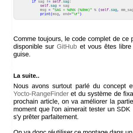
if
sag
!=
self
.
sag
:
self
.
sag
=
sag
msg
=
"SAG = %d%% (%dmm)"
%
(
self
.
sag
,
mm_sa
print
(
msg
,
end
=
"
\r
"
)
Comme toujours, le code complet de ce 
disponible sur
GitHub
et vous êtes libre d
guise.
La suite..
Nous avons surtout parlé du concept et 
Yocto-RangeFinder
et du système de fixa
prochain article, on va améliorer la partie
moment que l'on aimerait tester un SDK 
s'y prêter parfaitement.
On va donc réutiliser ce montage dans un 