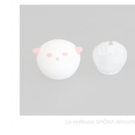
La veilleuse SPÖKA démont