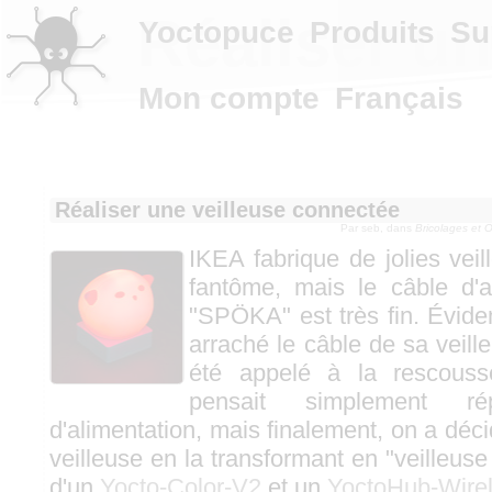
Réaliser un
Yoctopuce
Produits
Su
Mon compte
Français
Réaliser une veilleuse connectée
Par
seb
, dans
Bricolages et 
IKEA fabrique de jolies vei
fantôme, mais le câble d'a
"SPÖKA" est très fin. Évid
arraché le câble de sa veill
été appelé à la rescousse
pensait simplement r
d'alimentation, mais finalement, on a déci
veilleuse en la transformant en "veilleuse
d'un
Yocto-Color-V2
et un
YoctoHub-Wire