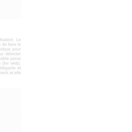
lication. Le
de faire le
ssique pour
r détecter
ssible parce
n (for web).
élégante et
ésent et elle