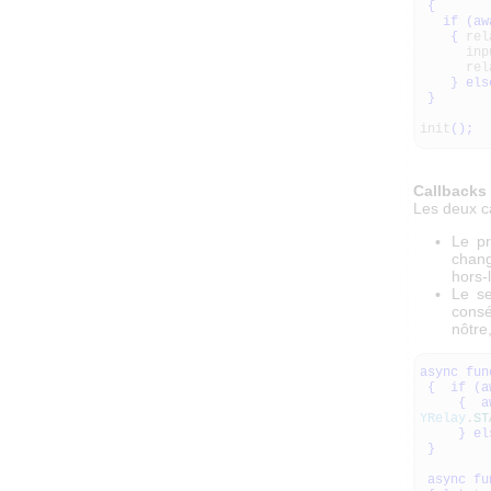
{
if
(
aw
{
rel
inpu
rela
}
els
}
init
(
)
;
Callbacks
Les deux ca
Le pr
chang
hors-
Le se
consé
nôtre
async
fun
{
if
(
a
{
a
YRelay
.
ST
}
el
}
async
fu