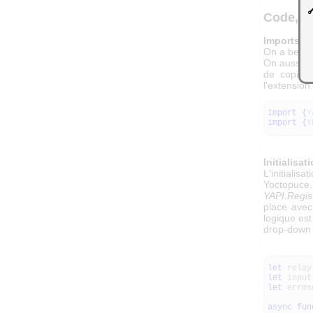
Code, pa
Imports
On a besoi
On aussi b
de copier 
l'extension
import
{
Y
import
{
Y
Initialisat
L'initialis
Yoctopuce
YAPI.Regis
place avec 
logique es
drop-down d
let
rela
let
inp
let
errm
async
fun