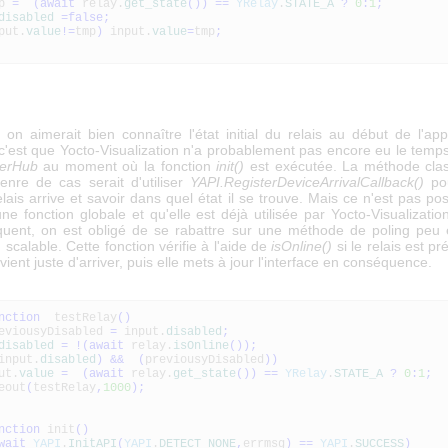
mp
=
(
await
relay.
get_state
(
)
)
==
YRelay
.
STATE_A
?
0
:
1
;
disabled
=
false
;
put.
value
!=
tmp
)
input.
value
=
tmp
;
on aimerait bien connaître l'état initial du relais au début de l'app
c'est que Yocto-Visualization n'a probablement pas encore eu le temps 
terHub
au moment où la fonction
init()
est exécutée. La méthode cla
enre de cas serait d'utiliser
YAPI.RegisterDeviceArrivalCallback()
pou
lais arrive et savoir dans quel état il se trouve. Mais ce n'est pas po
ne fonction globale et qu'elle est déjà utilisée par Yocto-Visualizatio
uent, on est obligé de se rabattre sur une méthode de poling peu 
 scalable. Cette fonction vérifie à l'aide de
isOnline()
si le relais est pr
l vient juste d'arriver, puis elle mets à jour l'interface en conséquence.
nction
testRelay
(
)
eviousyDisabled
=
input.
disabled
;
disabled
=
!
(
await
relay.
isOnline
(
)
)
;
input.
disabled
)
&&
(
previousyDisabled
)
)
t.
value
=
(
await
relay.
get_state
(
)
)
==
YRelay
.
STATE_A
?
0
:
1
;
out
(
testRelay
,
1000
)
;
nction
init
(
)
wait
YAPI
.
InitAPI
(
YAPI
.
DETECT_NONE
,
errmsg
)
==
YAPI
.
SUCCESS
)