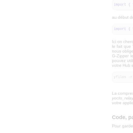
import
{
au début du
import
{
Ici on cher
le fait que
nous oblige
G-Zipper le
pouvez utili
votre Hub 
yfiles -r
La compress
yocto_relay
votre appli
Code, p
Pour garder