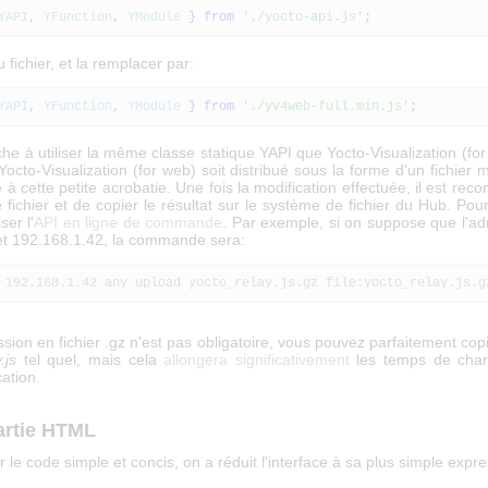
YAPI
,
YFunction
,
YModule
}
from
'./yocto-api.js'
;
 fichier, et la remplacer par:
YAPI
,
YFunction
,
YModule
}
from
'./yv4web-full.min.js'
;
che à utiliser la même classe statique YAPI que Yocto-Visualization (fo
 Yocto-Visualization (for web) soit distribué sous la forme d'un fichier 
 à cette petite acrobatie. Une fois la modification effectuée, il est r
 fichier et de copier le résultat sur le système de fichier du Hub. Pou
ser l'
API en ligne de commande
. Par exemple, si on suppose que l'ad
et 192.168.1.42, la commande sera:
 192.168.1.42 any upload yocto_relay.js.gz file:yocto_relay.js.g
ion en fichier .gz n'est pas obligatoire, vous pouvez parfaitement copie
.js
tel quel, mais cela
allongera significativement
les temps de cha
cation.
artie HTML
 le code simple et concis, on a réduit l'interface à sa plus simple expre