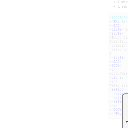
Une d
Un dr
<!DOCTYPE
<
HTML
lan
<
HEAD
>
<
title
>
Yo
<
style
>
DIV.conta
{display:
position
backgrou
}
<
/
style
>
<
HEAD
>
<
BODY
>
<
p
>
Yocto-Vis
<
div
id
=
"
<
br
>
Relay sta
<
select
<
option
<
option
<
/
select
>
<
/
p
>
<
/
BODY
>
<
/
HTML
>