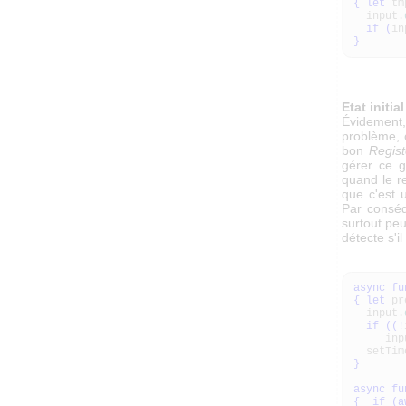
{
let
t
input.
if
(
in
}
Etat initial
Évidement, 
problème, 
bon
Regis
gérer ce g
quand le re
que c'est u
Par conséq
surtout peu
détecte s'i
async
fu
{
let
pr
input.
if
(
(
!
inpu
setTime
}
async
fu
{
if
(
a