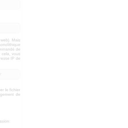
r web). Mais
monolithique
ecommandé de
r cela, vous
resse IP de
z
r le fichier
rgement de
ssion: