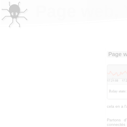
Page web, Y
Page w
cela en a l'a
Partons d
connectés