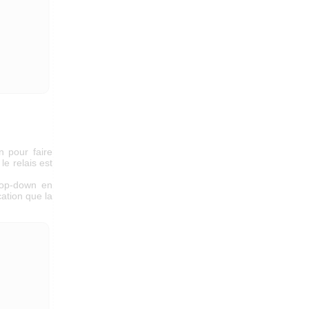
n pour faire
le relais est
drop-down en
ation que la