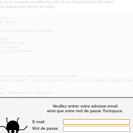
iv pour contenir un afficheur de Yocto-Visualization (for web);
op-down pour piloter le relais.
 HTML>
g
=
'en-US'
>
cto-Visualization
<
/
title
>
iner
inline-block;
:relative;
nd-color:#f8f8f8";
ualization + Yocto-Relay control demo
YV4Wcontainer"
class
=
"container"
style
=
"width:400px;height:300px
te:
id
=
"ONOFFswitch"
disabled>
value
=
"0"
>
OFF
<
/
option
>
value
=
"1"
>
ON
<
/
option
>
Veuillez entrer votre adresse email
ainsi que votre mot de passe Yoctopuce:
E-mail:
Mot de passe: