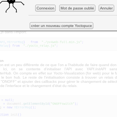
rtie Javascript
Connexion
Mot de passe oublié
Annuler
n des classes
YAPI
et
YErrorMsg
qui se trouvent dans le fichier
yv4web-
esoin de la classe
YRelay
qui se trouve dans le fichier
yocto_relay.js
qu
créer un nouveau compte Yoctopuce
sur le hub. Peu importe que le fichier soit compressé au non, il fa
.js
dans l'import:
API
,
YErrorMsg
}
from
"./yv4web-full.min.js"
;
Relay
}
from
"./yocto_relay.js"
;
ion
ation est un peu différente de ce que l'on a l'habitude de faire quand don u
. Ici, on se contente d'initialiser l'API avec
YAPI.InitAPI
sans
terHub
. On compte en effet sur Yocto-Visualization (for web) pour le f
le bon hub. Le reste de l'initialisation consiste à trouver un relais
t "ONOFF" et ajouter des callbacks pour gérer le changement de sélect
e l'interface et le changement d'état du relais.
y
=
null
;
ut
=
document.
getElementById
(
"ONOFFswitch"
)
;
sg
=
new
YErrorMsg
(
)
;
ction
init
(
)