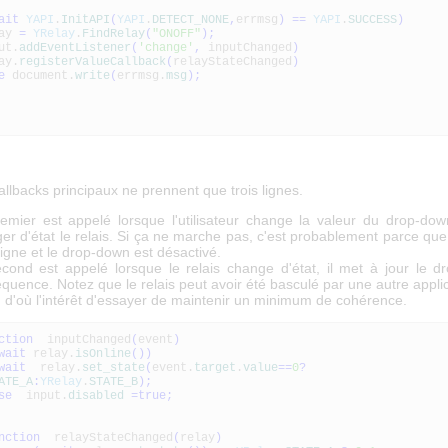
ait
YAPI
.
InitAPI
(
YAPI
.
DETECT_NONE
,
errmsg
)
==
YAPI
.
SUCCESS
)
ay
=
YRelay
.
FindRelay
(
"ONOFF"
)
;
t.
addEventListener
(
'change'
,
inputChanged
)
y.
registerValueCallback
(
relayStateChanged
)
e
document.
write
(
errmsg.
msg
)
;
llbacks principaux ne prennent que trois lignes.
emier est appelé lorsque l'utilisateur change la valeur du drop-dow
er d'état le relais. Si ça ne marche pas, c'est probablement parce que 
ligne et le drop-down est désactivé.
cond est appelé lorsque le relais change d'état, il met à jour le 
quence. Notez que le relais peut avoir été basculé par une autre applic
, d'où l'intérêt d'essayer de maintenir un minimum de cohérence.
ction
inputChanged
(
event
)
wait
relay.
isOnline
(
)
)
wait
relay.
set_state
(
event.
target
.
value
==
0
?
ATE_A
:
YRelay
.
STATE_B
)
;
se
input.
disabled
=
true
;
nction
relayStateChanged
(
relay
)