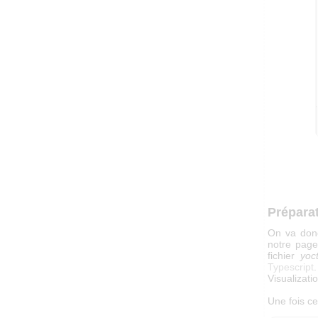
Prépara
On va donc
notre page
fichier
yoct
Typescript
Visualizati
Une fois ce 