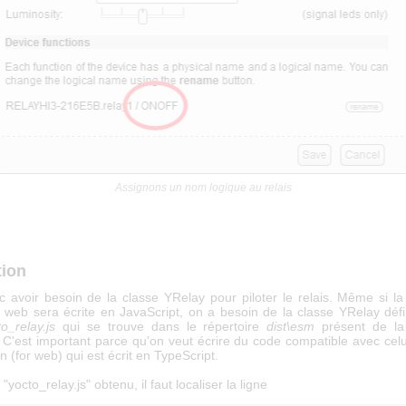
Assignons un nom logique au relais
tion
 avoir besoin de la classe YRelay pour piloter le relais. Même si la
 web sera écrite en JavaScript, on a besoin de la classe YRelay défi
o_relay.js
qui se trouve dans le répertoire
dist\esm
présent de l
. C'est important parce qu'on veut écrire du code compatible avec celu
on (for web) qui est écrit en TypeScript.
"yocto_relay.js" obtenu, il faut localiser la ligne