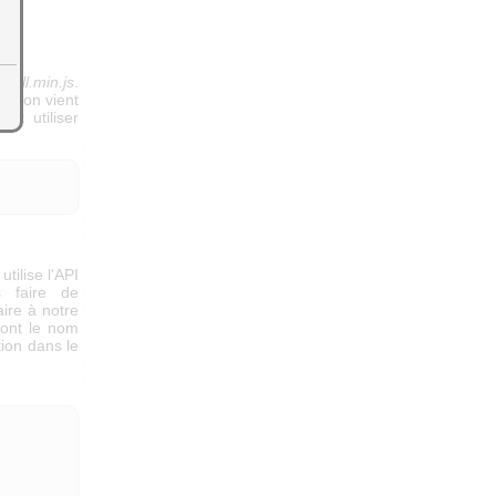
full.min.js
.
e l'on vient
ut utiliser
tilise l'API
 faire de
aire à notre
 dont le nom
ion dans le