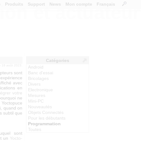
e
Produits
Support
News
Mon compte
Français
ion et actuateu
Catégories
le 18 août 2023.
Android
apteurs sont
Banc d'essai
 expérience
Bricolages
affiché avec
Divers
lications en
Electronique
tégrer votre
Mesures
 pourquoi ne
Mini-PC
s Yoctopuce
Nouveautés
ri, quand on
Objets Connectés
s subtil que
Pour les débutants
Programmation
Toutes
uquel sont
et un
Yocto-