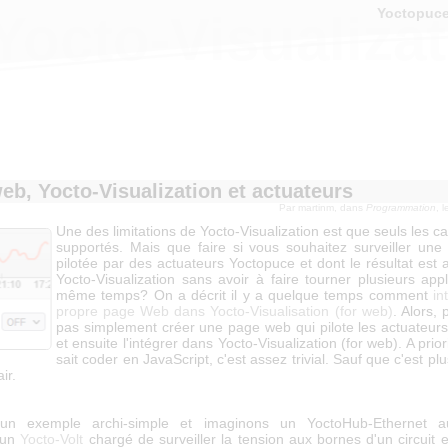
Yoctopuc
octo-Visualizat
eb, Yocto-Visualization et actuateurs
Par
martinm
, dans
Programmation
, 
Une des limitations de Yocto-Visualization est que seuls les c
supportés. Mais que faire si vous souhaitez surveiller une
pilotée par des actuateurs Yoctopuce et dont le résultat est 
Yocto-Visualization sans avoir à faire tourner plusieurs app
même temps? On a décrit il y a quelque temps comment
in
propre page Web dans Yocto-Visualisation (for web)
. Alors,
pas simplement créer une page web qui pilote les actuateur
et ensuite l'intégrer dans Yocto-Visualization (for web). A prio
sait coder en JavaScript, c'est assez trivial. Sauf que c'est plu
ir.
'un exemple archi-simple et imaginons un YoctoHub-Ethernet a
 un
Yocto-Volt
chargé de surveiller la tension aux bornes d'un circuit 