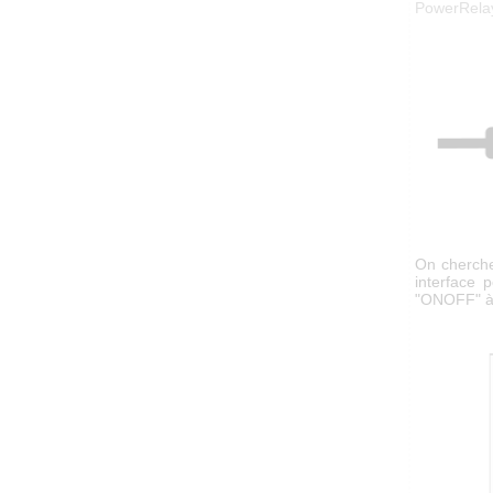
PowerRela
On cherche
interface 
"ONOFF" à 