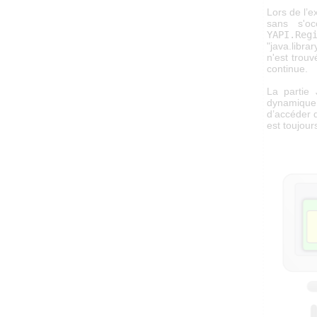
Lors de l’e
sans s'oc
YAPI.Reg
"java.libra
n'est trouv
continue.
La partie 
dynamiqu
d’accéder 
est toujour