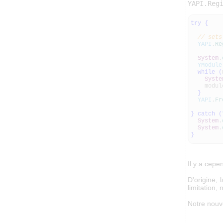
YAPI.Reg
try
{
// sets
YAPI
.
Re
System
.
YModule
while
(
Syste
modul
}
YAPI
.
Fr
}
catch
(
System
.
System
.
}
Il y a cepe
D'origine,
limitation,
Notre nouve