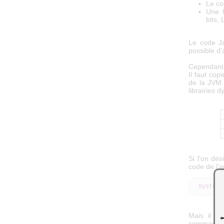
Le co
Une l
bits, 
Le code Ja
possible d'
Cependant, 
Il faut copi
de la JVM.
librairies 
Si l'on dés
code de l'a
System
.
Mais il es
commande a