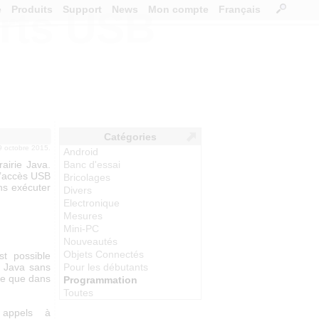
e
Produits
Support
News
Mon compte
Français
orts USB
Catégories
09 octobre 2015.
Android
airie Java.
Banc d'essai
 l’accès USB
Bricolages
ns exécuter
Divers
Electronique
Mesures
Mini-PC
Nouveautés
Objets Connectés
st possible
e Java sans
Pour les débutants
ère que dans
Programmation
Toutes
 appels à