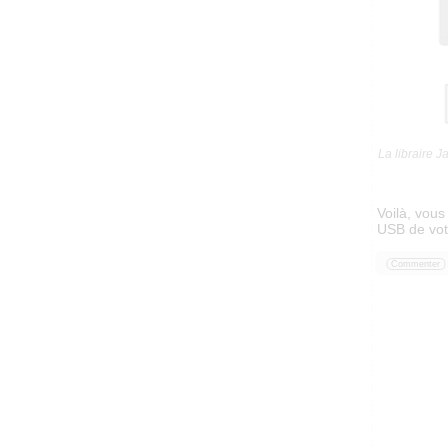
La libraire 
Voilà, vou
USB de vot
Commenter