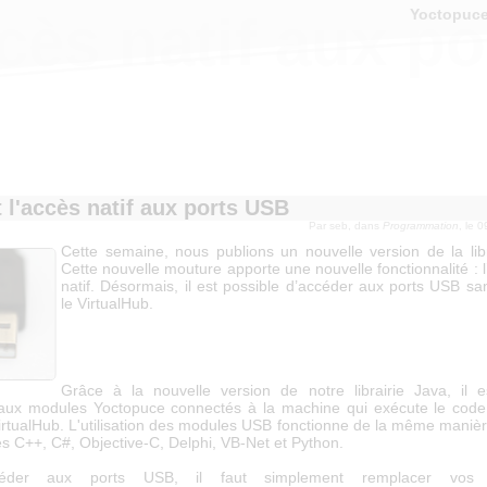
Yoctopuc
ccès natif aux p
t l'accès natif aux ports USB
Par
seb
, dans
Programmation
, le 
Cette semaine, nous publions un nouvelle version de la libr
Cette nouvelle mouture apporte une nouvelle fonctionnalité :
natif. Désormais, il est possible d’accéder aux ports USB sa
le VirtualHub.
Grâce à la nouvelle version de notre librairie Java, il e
aux modules Yoctopuce connectés à la machine qui exécute le cod
 VirtualHub. L'utilisation des modules USB fonctionne de la même mani
s C++, C#, Objective-C, Delphi, VB-Net et Python.
éder aux ports USB, il faut simplement remplacer vos