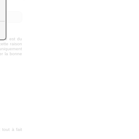
aire est du
ette raison
r uniquement
ser la bonne
 tout à fait