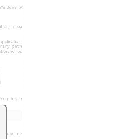
 Windows 64
l est aussi
application.
rary.path
cherche les
H
iété dans le
;
la ligne de