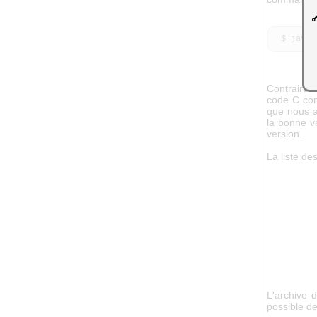
  $ jav
Contrairem
code C com
que nous av
la bonne ve
version.
La liste de
L'archive d
possible de