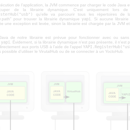
xécution de l'application, la JVM commence par charger le code Java et
cuper de la librairie dynamique. C'est uniquement lors de
isterHub("usb")
qu'elle va parcourir tous les répertoires de la
ry.path" pour trouver la librairie dynamique
yapi
. Si aucune librairi
ée une exception est levée, sinon la librairie est chargée par la JVM et
Java de notre librairie est prévue pour fonctionner avec ou sans l
e
yapi
. Évidement, si la librairie dynamique n'est pas présente, il n'est 
directement aux ports USB à l'aide de l'appel
YAPI.RegisterHub("us
s possible d’utiliser le VirutalHub ou de se connecter à un YoctoHub.