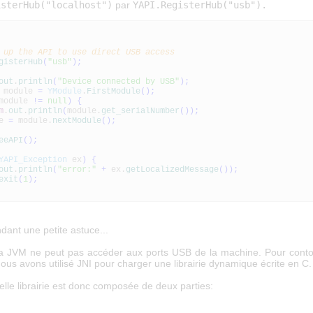
isterHub("localhost")
par
YAPI.RegisterHub("usb").
 up the API to use direct USB access
gisterHub
(
"usb"
)
;
out
.
println
(
"Device connected by USB"
)
;
module
=
YModule
.
FirstModule
(
)
;
module
!=
null
)
{
m
.
out
.
println
(
module.
get_serialNumber
(
)
)
;
e
=
module.
nextModule
(
)
;
eeAPI
(
)
;
YAPI_Exception
ex
)
{
out
.
println
(
"error:"
+
ex.
getLocalizedMessage
(
)
)
;
exit
(
1
)
;
ndant une petite astuce...
 la JVM ne peut pas accéder aux ports USB de la machine. Pour conto
 nous avons utilisé JNI pour charger une librairie dynamique écrite en C.
lle librairie est donc composée de deux parties: