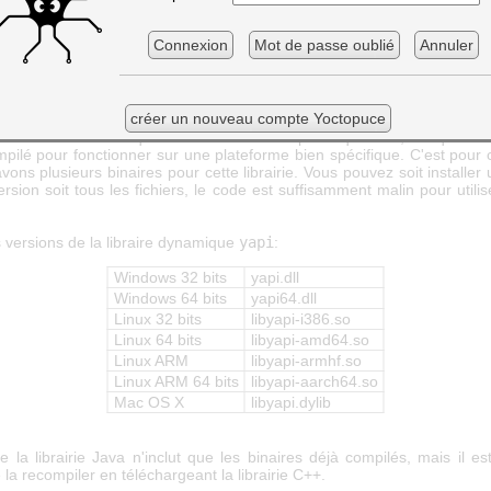
Connexion
Mot de passe oublié
Annuler
a -Djava.library.path=c:\example\yoctopuce\library MainClass
créer un nouveau compte Yoctopuce
ent au code Java qui fonctionne sur n'importe quel OS, chaque libr
pilé pour fonctionner sur une plateforme bien spécifique. C'est pour c
ons plusieurs binaires pour cette librairie. Vous pouvez soit installe
rsion soit tous les fichiers, le code est suffisamment malin pour utili
s versions de la libraire dynamique
yapi
:
Windows 32 bits
yapi.dll
Windows 64 bits
yapi64.dll
Linux 32 bits
libyapi-i386.so
Linux 64 bits
libyapi-amd64.so
Linux ARM
libyapi-armhf.so
Linux ARM 64 bits
libyapi-aarch64.so
Mac OS X
libyapi.dylib
e la librairie Java n'inclut que les binaires déjà compilés, mais il est
 la recompiler en téléchargeant la librairie C++.