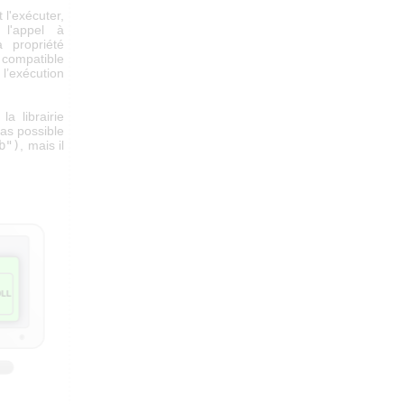
 l'exécuter,
 l'appel à
 propriété
e compatible
 l’exécution
a librairie
pas possible
b")
, mais il