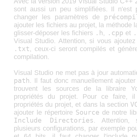
Avec la version 2019 Visual Studio C++ 
sont aussi un peu simplifiées. Il n'est
changer les paramètres de
précompi
ajouter les fichiers au projet, la méthode 
glisser-déposer les fichiers
.h
,
.cpp
et
.
Visual Studio. Attention, si vous ajoutez
.txt
, ceux-ci seront compilés et génèr
compilation.
Visual Studio ne met pas à jour automati
path
. Il faut donc manuellement ajouter
trouvent les sources de la libraire 
propriétés du projet. Pour ce faire, i
propriétés du projet, et dans la section
V
ajouter le répertoire
Source
de notre libr
Include Directories
. Attention,
plusieurs configurations, par exemple po
et 64 bits, il faut changer l'include 