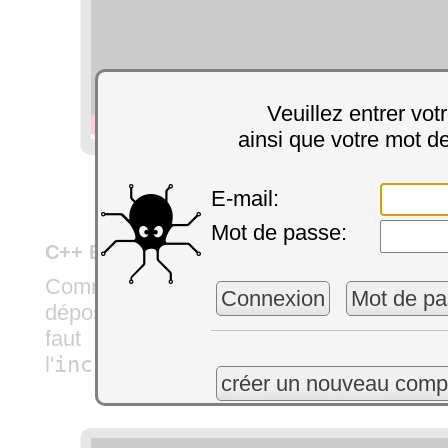
Veuillez entrer vot
ainsi que votre mot d
E-mail:
Mot de passe:
C++ Builder XE4
Comme avec Visual Studio, le plus simp
Connexion
Mot de pa
déposer les fichiers directement dans le pr
faut pas ajouter les fichiers .rc). Pas
l'
include path
, C++ Builder s'occupe d
créer un nouveau comp