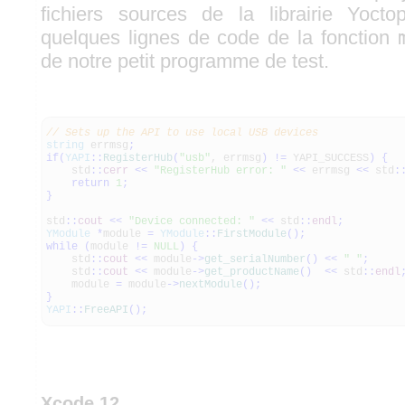
fichiers sources de la librairie Yocto
quelques lignes de code de la fonction
de notre petit programme de test.
// Sets up the API to use local USB devices
string
errmsg
;
if
(
YAPI
::
RegisterHub
(
"usb"
, errmsg
)
!
=
YAPI_SUCCESS
)
{
std
::
cerr
<<
"RegisterHub error: "
<<
errmsg
<<
std
:
return
1
;
}
std
::
cout
<<
"Device connected: "
<<
std
::
endl
;
YModule
*
module
=
YModule
::
FirstModule
(
)
;
while
(
module
!
=
NULL
)
{
std
::
cout
<<
module
-
>
get_serialNumber
(
)
<<
" "
;
std
::
cout
<<
module
-
>
get_productName
(
)
<<
std
::
endl
module
=
module
-
>
nextModule
(
)
;
}
YAPI
::
FreeAPI
(
)
;
Xcode 12