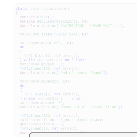
static
void
calibration
(
)
{
Console
.
Clear
(
)
;
Console
.
SetCursorPosition
(
0
,
0
)
;
Console
.
WriteLine
(
"CALIBRATING, PLEASE WAIT..."
)
;
relay
.
set_state
(
YRelay
.
STATE_B
)
;
motorMove
.
move
(
-
666
,
10
)
;
do
{
YAPI
.
Sleep
(
2
,
ref
errmsg
)
;
}
while
(
dangerStart
==
false
)
;
motorMove
.
move
(
0
,
0
)
;
YAPI
.
Sleep
(
100
,
ref
errmsg
)
;
Console
.
WriteLine
(
"End of course found"
)
;
motorMove
.
move
(
250
,
10
)
;
do
{
YAPI
.
Sleep
(
2
,
ref
errmsg
)
;
}
while
(
dangerStart
==
true
)
;
motorMove
.
move
(
0
,
0
)
;
Console
.
WriteLine
(
"Moved out of end condition"
)
;
YAPI
.
Sleep
(
150
,
ref
errmsg
)
;
railRealPosition
.
set_currentValue
(
500
)
;
quadroPosition
=
500
;
YAPI
.
Sleep
(
50
,
ref
errmsg
)
;
Console
.
WriteLine
(
"Origin set"
)
;