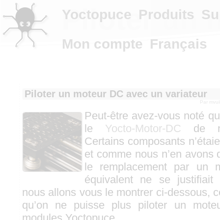
Piloter un 
Yoctopuce
Produits
Su
Mon compte
Français
Piloter un moteur DC avec un variateur
Par
mvui
Peut-être avez-vous noté qu
le
Yocto-Motor-DC
de not
Certains composants n’étaien
et comme nous n’en avons q
le remplacement par un 
équivalent ne se justifia
nous allons vous le montrer ci-dessous, c
qu’on ne puisse plus piloter un mote
modules Yoctopuce.