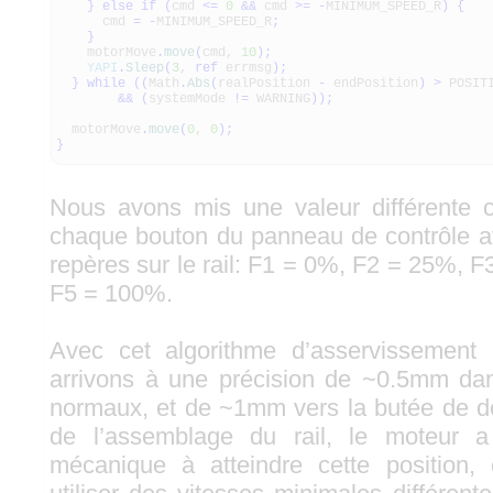
}
else
if
(
cmd
<=
0
&&
cmd
>=
-
MINIMUM_SPEED_R
)
{
cmd
=
-
MINIMUM_SPEED_R
;
}
motorMove
.
move
(
cmd,
10
)
;
YAPI
.
Sleep
(
3
,
ref
errmsg
)
;
}
while
(
(
Math
.
Abs
(
realPosition
-
endPosition
)
>
POSITI
&&
(
systemMode
!=
WARNING
)
)
;
motorMove
.
move
(
0
,
0
)
;
}
Nous avons mis une valeur différente
chaque bouton du panneau de contrôle afi
repères sur le rail: F1 = 0%, F2 = 25%, 
F5 = 100%.
Avec cet algorithme d’asservissement a
arrivons à une précision de ~0.5mm d
normaux, et de ~1mm vers la butée de dé
de l’assemblage du rail, le moteur a 
mécanique à atteindre cette position