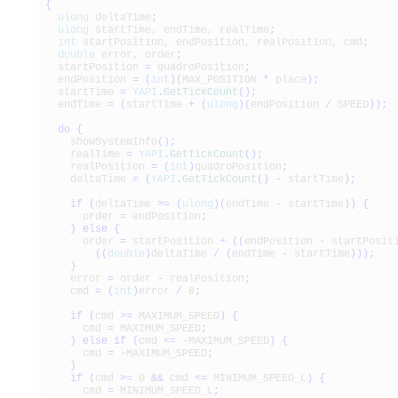
{
ulong
deltaTime
;
ulong
startTime, endTime, realTime
;
int
startPosition, endPosition, realPosition, cmd
;
double
error, order
;
startPosition
=
quadroPosition
;
endPosition
=
(
int
)
(
MAX_POSITION
*
place
)
;
startTime
=
YAPI
.
GetTickCount
(
)
;
endTime
=
(
startTime
+
(
ulong
)
(
endPosition
/
SPEED
)
)
;
do
{
showSystemInfo
(
)
;
realTime
=
YAPI
.
GetTickCount
(
)
;
realPosition
=
(
int
)
quadroPosition
;
deltaTime
=
(
YAPI
.
GetTickCount
(
)
-
startTime
)
;
if
(
deltaTime
>=
(
ulong
)
(
endTime
-
startTime
)
)
{
order
=
endPosition
;
}
else
{
order
=
startPosition
+
(
(
endPosition
-
startPosit
(
(
double
)
deltaTime
/
(
endTime
-
startTime
)
)
)
;
}
error
=
order
-
realPosition
;
cmd
=
(
int
)
error
/
8
;
if
(
cmd
>=
MAXIMUM_SPEED
)
{
cmd
=
MAXIMUM_SPEED
;
}
else
if
(
cmd
<=
-
MAXIMUM_SPEED
)
{
cmd
=
-
MAXIMUM_SPEED
;
}
if
(
cmd
>=
0
&&
cmd
<=
MINIMUM_SPEED_L
)
{
cmd
=
MINIMUM_SPEED_L
;