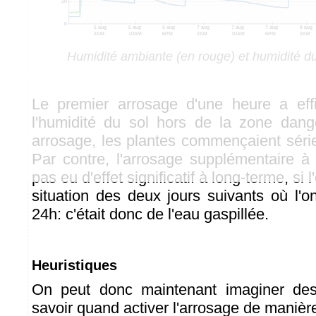
Humidité ambiante (en rouge) et humidité du 
Le premier arrosage d'une heure a ef
l'humidité du sol hors de la zone dang
arrosage, les plantes commençaient séri
Par contre, l'arrosage supplémentaire à
pas eu d'effet significatif à long-terme, si
situation des deux jours suivants où l'o
24h: c'était donc de l'eau gaspillée.
Heuristiques
On peut donc maintenant imaginer des
savoir quand activer l'arrosage de manièr