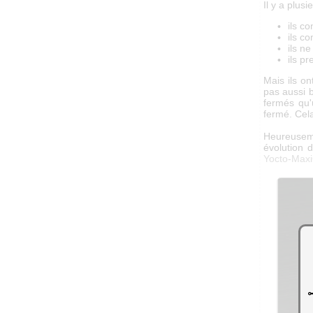
Il y a plus
ils c
ils c
ils n
ils p
Mais ils on
pas aussi b
fermés qu'
fermé. Cela
Heureusem
évolution 
Yocto-Maxi