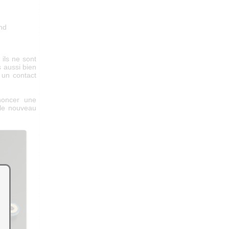
ond
 ils ne sont
s aussi bien
 un contact
noncer une
 le nouveau