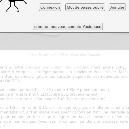
Connexion
Mot de passe oublié
Annuler
créer un nouveau compte Yoctopuce
Yocto-MaxiCoupler-V2 vs. Yocto-MaxiCoupler
ment à notre
politique d'évolution des produits
, nous avons conçu l
sorte à ce qu'elle s'intègre partout où l'ancienne était utilisée. Mais
ien d'autres choses, grâce aux caractéristiques de ses nouveaux relais
 par OMRON:
nt continu permissible: 1.3A (contre 100mA précédemment)
tance à l'état fermé: 0.1Ω (contre 25Ω précédemment)
nt de fuite max. à l'état ouvert: 1nA (à peu près identique)
nce à l'état fermé de 0.1Ω est presque négligeable: elle équivaut à la
alimentation USB d'un mètre. Ces spécifications en font une véritable a
s pour commuter des charge légère en basse tension ou des sig
es que numériques. Avec ses 8 canaux, sa densité dépasse cel
y-V2
.