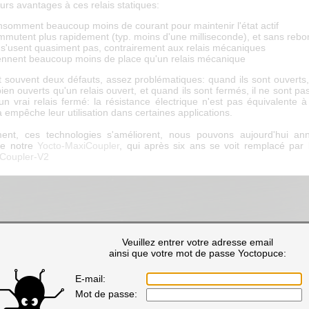
ieurs avantages à ces relais statiques:
onsomment beaucoup moins de courant pour maintenir l'état actif
ommutent plus rapidement (typ. moins d'une milliseconde), et sans reb
e s'usent quasiment pas, contrairement aux relais mécaniques
rennent beaucoup moins de place qu'un relais mécanique
t souvent deux défauts, assez problématiques: quand ils sont ouverts,
ien ouverts qu'un relais ouvert, et quand ils sont fermés, il ne sont pa
un vrai relais fermé: la résistance électrique n'est pas équivalente à
 empêche leur utilisation dans certaines applications.
ent, ces technologies s'améliorent, nous pouvons aujourd'hui an
de notre
Yocto-MaxiCoupler
, qui après six ans se voit remplacé par
Coupler-V2
Veuillez entrer votre adresse email
ainsi que votre mot de passe Yoctopuce:
E-mail:
Mot de passe: