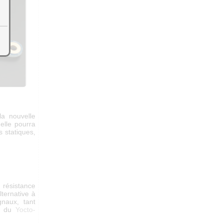
a nouvelle
 elle pourra
 statiques,
 résistance
lternative à
naux, tant
le du
Yocto-