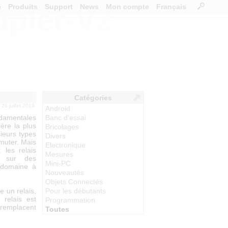
e
Produits
Support
News
Mon compte
Français
upler-V2
Catégories
e 26 juillet 2019.
Android
ndamentales
Banc d'essai
ière la plus
Bricolages
sieurs types
Divers
mmuter. Mais
Electronique
 les relais
Mesures
t sur des
Mini-PC
 domaine à
Nouveautés
Objets Connectés
 un relais,
Pour les débutants
 relais est
Programmation
 remplacent
Toutes