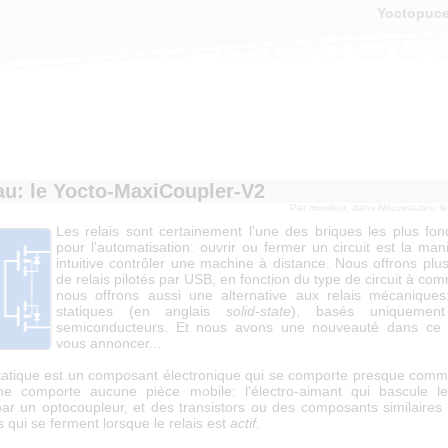
Yoctopuc
e Yocto-MaxiCo
u: le Yocto-MaxiCoupler-V2
Par
mvuilleu
, dans
Nouveautés
, l
Les relais sont certainement l'une des briques les plus fo
pour l'automatisation: ouvrir ou fermer un circuit est la man
intuitive contrôler une machine à distance. Nous offrons plu
de relais pilotés par USB, en fonction du type de circuit à co
nous offrons aussi une alternative aux relais mécaniques:
statiques (en anglais
solid-state
), basés uniquemen
semiconducteurs. Et nous avons une nouveauté dans ce
vous annoncer...
statique est un composant électronique qui se comporte presque comme
e comporte aucune pièce mobile: l'électro-aimant qui bascule le
ar un optocoupleur, et des transistors ou des composants similaires
s qui se ferment lorsque le relais est
actif
.