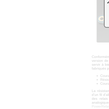
Conformé
version de 
servir à b
fabriqués
Coura
Résis
Coura
La résista
d'un fil d'
des relai
analogiqu
PowerRela