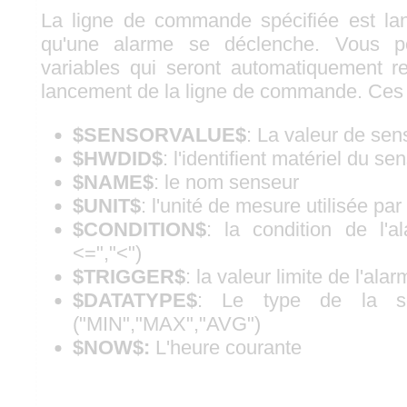
La ligne de commande spécifiée est la
qu'une alarme se déclenche. Vous po
variables qui seront automatiquement r
lancement de la ligne de commande. Ces 
$SENSORVALUE$
: La valeur de sen
$HWDID$
: l'identifient matériel du se
$NAME$
: le nom senseur
$UNIT$
: l'unité de mesure utilisée par
$CONDITION$
: la condition de l'al
<=","<")
$TRIGGER$
: la valeur limite de l'ala
$DATATYPE$
: Le type de la s
("MIN","MAX","AVG")
$NOW$:
L'heure courante