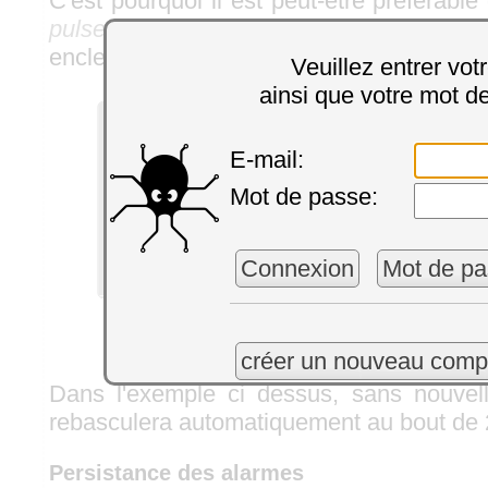
C'est pourquoi il est peut-être préférable 
pulse
plutôt que la
fonction set_state
, ai
enclenchera automatiquement au bout d'u
Veuillez entrer vot
ainsi que votre mot d
E-mail:
Mot de passe:
Connexion
Mot de pa
Configuration d'une alarme pour relais avec 
créer un nouveau comp
Dans l'exemple ci dessus, sans nouvell
rebasculera automatiquement au bout de
Persistance des alarmes