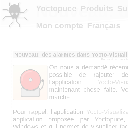
Nouveau: d
Yoctopuce
Produits
Su
Mon compte
Français
Nouveau: des alarmes dans Yocto-Visuali
Par
martinm
, dans
N
On nous a demandé récemmen
possible de rajouter d
l'application
Yocto-Visua
maintenant chose faite. 
marche....
Pour rappel, l'application
Yocto-Visualiza
application proposée par Yoctopuce
Windows et qui permet de visualiser fac