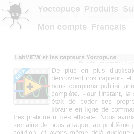
LabVIEW et
Yoctopuce
Produits
Su
Mon compte
Français
LabVIEW et les capteurs Yoctopuce
Par
mvuilleu
, dans
Nouveautés, Progra
De plus en plus d'utilis
découvrent nos capteurs et
nous comptons publier une
complète. Pour l'instant, la 
était de coder ses propr
librairie en ligne de comman
très pratique ni très efficace. Nous avo
semaine de nous attaquer au problème po
solution, et avons même déjà quelque 