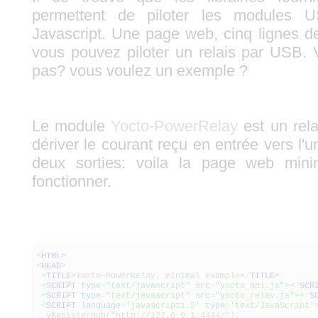
permettent de piloter les modules 
Javascript. Une page web, cinq lignes de
vous pouvez piloter un relais par USB.
pas? vous voulez un exemple ?
Le module
Yocto-PowerRelay
est un rel
dériver le courant reçu en entrée vers l'u
deux sorties: voila la page web mini
fonctionner.
<
HTML
>
<
HEAD
>
<
TITLE
>
Yocto-PowerRelay, minimal example
<
/
TITLE
>
<
SCRIPT
type
=
"text/javascript"
src
=
"yocto_api.js"
><
/
SCR
<
SCRIPT
type
=
"text/javascript"
src
=
"yocto_relay.js"
><
/
S
<
SCRIPT
language
=
'javascript1.5'
type
=
'text/JavaScript'
yRegisterHub("http://127.0.0.1:4444/");