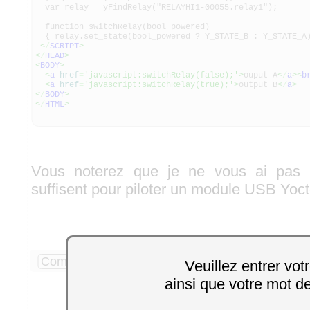
var relay = yFindRelay("RELAYHI1-00055.relay1");
function switchRelay(bool_powered)
{ relay.set_state(bool_powered ? Y_STATE_B : Y_STATE_A
<
/
SCRIPT
>
<
/
HEAD
>
<
BODY
>
<
a
href
=
'javascript:switchRelay(false);'
>
ouput A
<
/
a
><
b
<
a
href
=
'javascript:switchRelay(true);'
>
output B
<
/
a
>
<
/
BODY
>
<
/
HTML
>
Vous noterez que je ne vous ai pas m
suffisent pour piloter un module USB Yoct
Commenter
2 commentaires
Veuillez entrer vot
ainsi que votre mot d