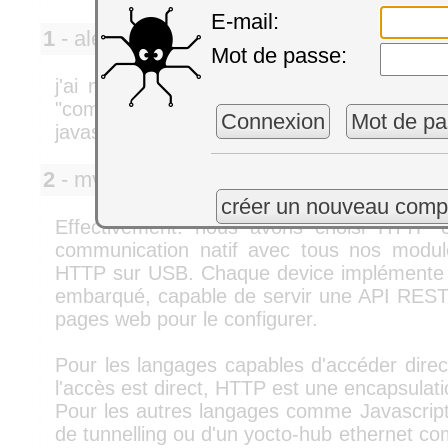
E-mail:
1
- alex_mass
Lundi 12 se
Mot de passe:
j'ai ma réponse à la question du jour qui 
"comment vont-ils faire pour piloter 
Connexion
Mot de pa
javascript?"
2
- mvuilleu
Mardi 13 s
(Yocto-Team)
créer un nouveau comp
Effectivement: nous avons choisi HTTP
communication natif avec tous nos modul
HTTP sur USB. Chaque device implémente 
embarqué, capable de servir une API REST p
pages web pour le configurer.
Pour les langages capables d'accéder dire
l'accès est direct, HTTP est une encapsula
Pour les autres langages comme Javascript, i
de tunnelling ou d'un yocto-hub ethernet co