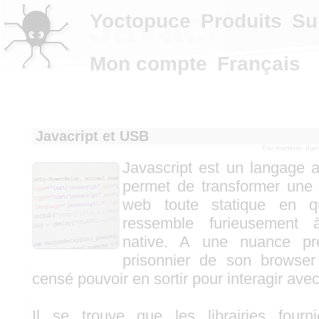
Javacript 
Yoctopuce
Produits
Su
Mon compte
Français
Javacript et USB
Par
martinm
, da
Javascript est un langage as
permet de transformer une 
web toute statique en q
ressemble furieusement 
native. A une nuance prè
prisonnier de son browser
censé pouvoir en sortir pour interagir ave
Il se trouve que les librairies four