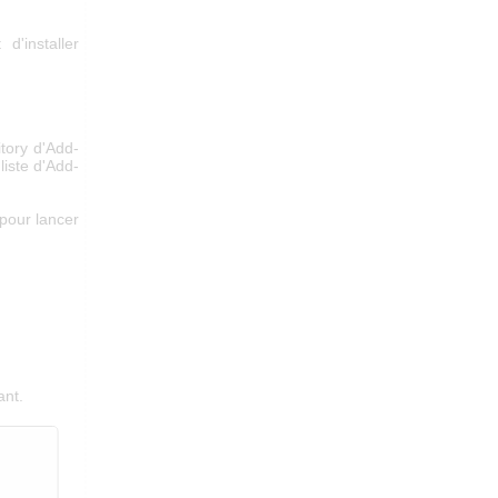
'installer
itory d'Add-
liste d'Add-
t pour lancer
ant.