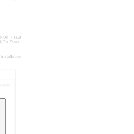
-On: il faut
d-On Store"
installation