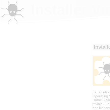
Installer 
Instal
La solutio
Operating 
Home Assis
triviale. 
applicatio