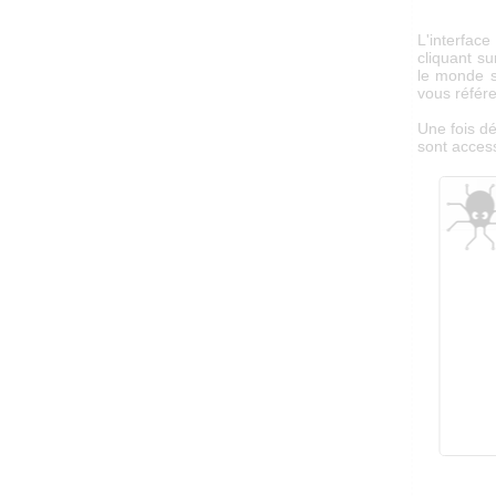
L'interfac
cliquant su
le monde s
vous référ
Une fois d
sont access