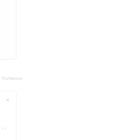
ry Yoctopuce
.