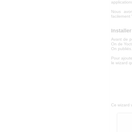
applicatio
Nous avon
facilement
Installe
Avant de po
On de Yocto
On publiés.
Pour ajouter
le wizard qu
Ce wizard 