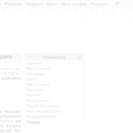
e
Produits
Support
News
Mon compte
Français
ome Assistant O
ystem
Catégories
26 janvier 2024.
Android
intégrer les
Banc d'essai
ocole MQTT
.
Bricolages
application
Divers
Electronique
Mesures
Mini-PC
Nouveautés
Objets Connectés
e Assistant
Pour les débutants
r uniquement
Programmation
ssistant
est
Toutes
nt d'autres
ajouter des