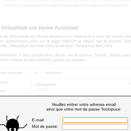
Une fois le repository ajouté, VirtualHub est disponible dans la list des Add-ons
r VirtualHub sur Home Assistant
ion de VirtualHub sur Home Assistant est identique à tous les autres Add
 les paramètres, puis sur la page Add-On et cliquer sur le bouton "Ad
oite. VirtualHub est listé dans la section "Yoctopuce Add-Ons".
lectionné, il faut simplement cliquer sur le bouton "Install". Notez que l'
ement longue et peut prendre plusieurs minutes.
Veuillez entrer votre adresse email
ainsi que votre mot de passe Yoctopuce:
E-mail:
Mot de passe: