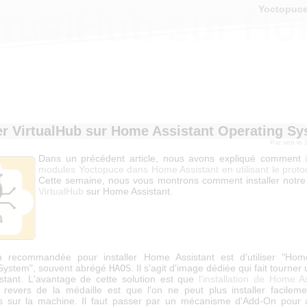
Yoctopuc
VirtualHub sur H
ler VirtualHub sur Home Assistant Operating S
Par
seb
le 
Dans un précédent article, nous avons expliqué comment
modules Yoctopuce dans Home Assistant en utilisant le prot
Cette semaine, nous vous montrons comment installer notre 
VirtualHub
sur Home Assistant.
n recommandée pour installer Home Assistant est d'utiliser "Hom
System", souvent abrégé
HAOS
. Il s'agit d'image dédiée qui fait tourne
tant. L'avantage de cette solution est que
l'installation de Home A
Le revers de la médaille est que l'on ne peut plus installer facileme
ns sur la machine. Il faut passer par un mécanisme d'Add-On pour 