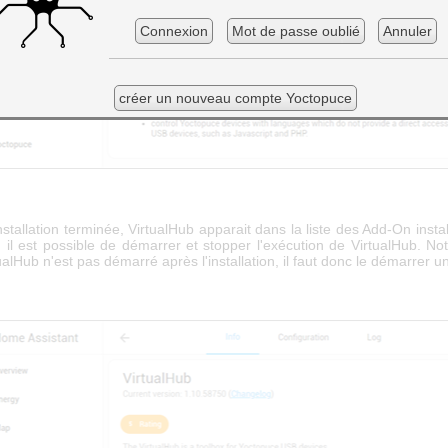
Connexion
Mot de passe oublié
Annuler
créer un nouveau compte Yoctopuce
installation terminée, VirtualHub apparait dans la liste des Add-On insta
, il est possible de démarrer et stopper l'exécution de VirtualHub. No
ualHub n'est pas démarré après l'installation, il faut donc le démarrer 