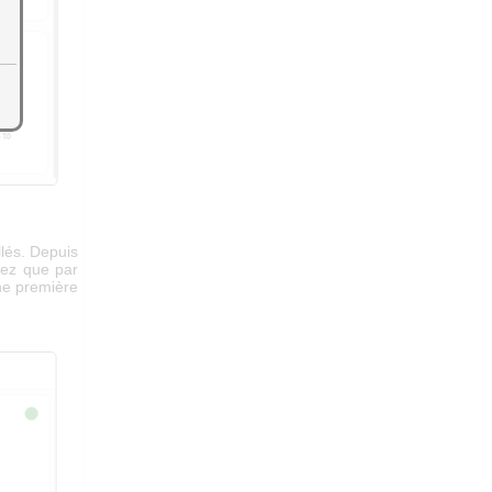
llés. Depuis
tez que par
une première