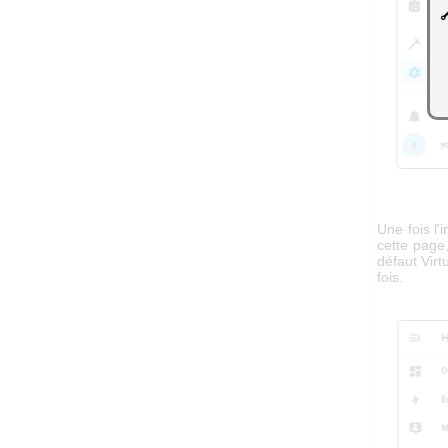
Une fois l'
cette page
défaut Virt
fois.