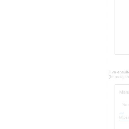
Il va ensui
(
https://g