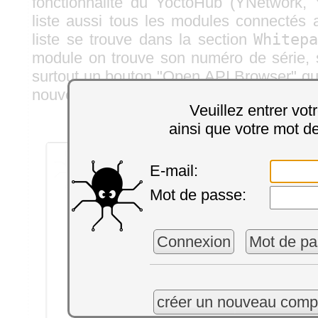
fonctionnalité du YoctoHub (YNetwork, Y
liste aussi tous les modules connectés
liste se trouve dans la section
Whitep
module on trouve son numéro de série, 
surtout un bouton "Open API Browser" qui
nouveau panneau avec l'API Browser du 
Veuillez entrer vot
ainsi que votre mot d
E-mail:
Mot de passe:
Connexion
Mot de pa
créer un nouveau comp