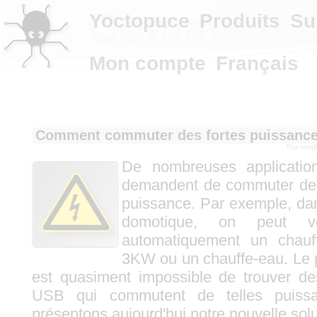
Comment co
Yoctopuce
Produits
Su
Mon compte
Français
Comment commuter des fortes puissanc
Par
mvuil
De nombreuses application
demandent de commuter des 
puissance. Par exemple, da
domotique, on peut vou
automatiquement un chauff
3KW ou un chauffe-eau. Le pr
est quasiment impossible de trouver des
USB qui commutent de telles puiss
présentons aujourd'hui notre nouvelle sol