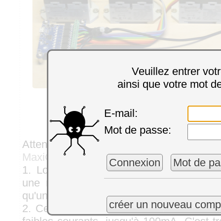
Veuillez entrer vot
ainsi que votre mot d
La même chose en vrai
E-mail:
Mot de passe:
Attention à deux limitations imp
MaxiCoupler
, par rapport au
Yocto-MaxiR
Connexion
Mot de pa
1. Lorsqu'ils sont "fermés", ces relais "
une résistance résiduelle de 25 Ohm, 
qu'un relais normal.
créer un nouveau comp
2. Ces relais "solid state" ne permetten