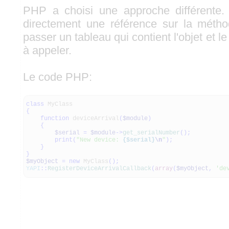
PHP a choisi une approche différente.
directement une référence sur la méthode
passer un tableau qui contient l'objet et 
à appeler.
Le code PHP:
class
MyClass
{
function
deviceArrival
(
$module
)
{
$serial
=
$module
->
get_serialNumber
(
)
;
print
(
"New device:
{$serial}
\n
"
)
;
}
}
$myObject
=
new
MyClass
(
)
;
YAPI
::
RegisterDeviceArrivalCallback
(
array
(
$myObject
,
'de