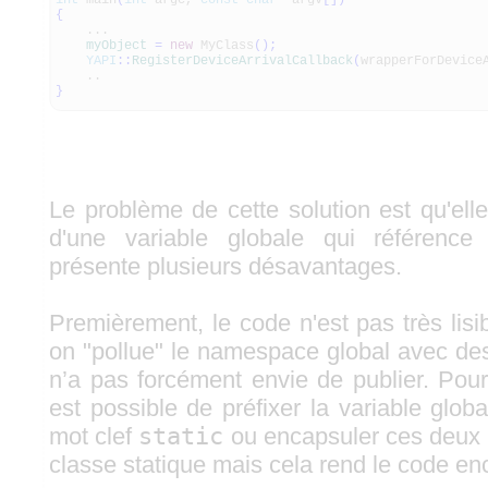
int
main
(
int
argc,
const
char
*
argv
[
]
)
{
...
myObject
=
new
MyClass
(
)
;
YAPI
::
RegisterDeviceArrivalCallback
(
wrapperForDevice
..
}
Le problème de cette solution est qu'elle 
d'une variable globale qui référence
présente plusieurs désavantages.
Premièrement, le code n'est pas très lis
on "pollue" le namespace global avec de
n’a pas forcément envie de publier. Pour 
est possible de préfixer la variable globa
mot clef
static
ou encapsuler ces deux
classe statique mais cela rend le code enc