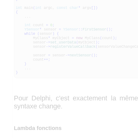
int
main
(
int
argc,
const
char
*
argv
[
]
)
{
...
int
count
=
0
;
YSensor
*
sensor
=
YSensor
::
FirstSensor
(
)
;
while
(
sensor
)
{
MyClass
*
myCbject
=
new
MyClass
(
count
)
;
sensor
-
>
set_userData
(
myCbject
)
;
sensor
-
>
registerValueCallback
(
sensorValueChangeC
sensor
=
sensor
-
>
nextSensor
(
)
;
count
++
;
}
...
}
Pour Delphi, c'est exactement la même 
syntaxe change.
Lambda fonctions