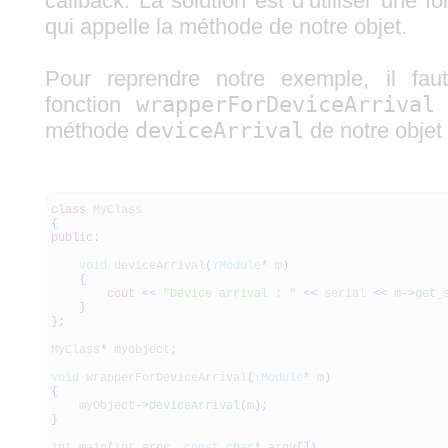
callback. La solution est d’utiliser une fo
qui appelle la méthode de notre objet.
Pour reprendre notre exemple, il fau
fonction
wrapperForDeviceArrival
q
méthode
deviceArrival
de notre objet
class
MyClass
{
public
:
void
deviceArrival
(
YModule
*
m
)
{
cout
<<
"Device arrival : "
<<
serial
<<
m
-
>
get_
}
}
;
MyClass
*
myObject
;
void
wrapperForDeviceArrival
(
YModule
*
m
)
{
myObject
-
>
deviceArrival
(
m
)
;
}