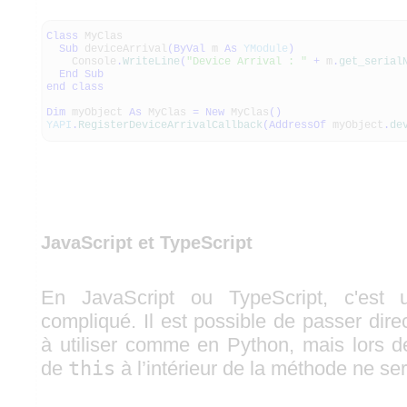
Class
MyClas
Sub
deviceArrival
(
ByVal
m
As
YModule
)
Console
.
WriteLine
(
"Device Arrival : "
+
m
.
get_serial
End
Sub
end
class
Dim
myObject
As
MyClas
=
New
MyClas
(
)
YAPI
.
RegisterDeviceArrivalCallback
(
AddressOf
myObject
.
de
JavaScript et TypeScript
En JavaScript ou TypeScript, c'est 
compliqué. Il est possible de passer dir
à utiliser comme en Python, mais lors de
de
this
à l’intérieur de la méthode ne ser