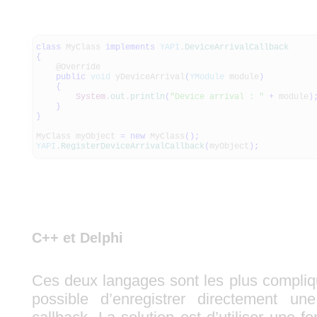
class
MyClass
implements
YAPI
.
DeviceArrivalCallback
{
@Override
public
void
yDeviceArrival
(
YModule
module
)
{
System
.
out
.
println
(
"Device arrival : "
+
module
)
}
}
MyClass myObject
=
new
MyClass
(
)
;
YAPI
.
RegisterDeviceArrivalCallback
(
myObject
)
;
C++ et Delphi
Ces deux langages sont les plus compliqu
possible d’enregistrer directement 