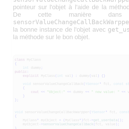
pointeur sur l'objet à l'aide de la méth
De cette manière dans 
sensorValueChangeCallBackWarppe
la bonne instance de l'objet avec
get_u
la méthode sur le bon objet.
class
MyClass
{
int
dummy
;
public
:
explicit
MyClass
(
int
val
)
:
dummy
(
val
)
{
}
void
sensorValueChangeCallBack
(
YSensor
*
fct,
const
s
{
cout
<<
"Object:"
<<
dummy
<<
" new value: "
<<
v
}
}
;
void
sensorValueChangeCallBackWarpper
(
YSensor
*
fct,
cons
{
MyClass
*
myCbject
=
(
MyClass
*
)
fct
-
>
get_userData
(
)
;
myCbject
-
>
sensorValueChangeCallBack
(
fct, value
)
;
}