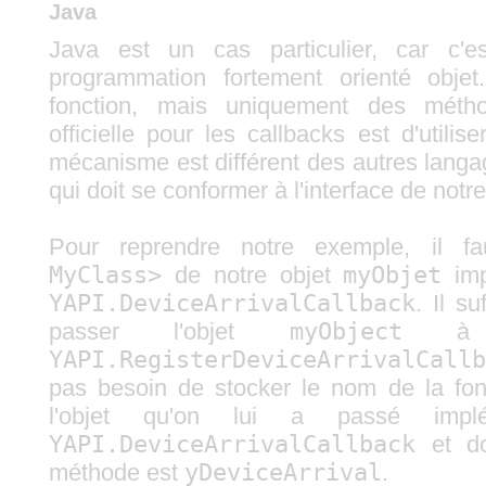
Java
Java est un cas particulier, car c'
programmation fortement orienté obje
fonction, mais uniquement des méth
officielle pour les callbacks est d'utilis
mécanisme est différent des autres langage
qui doit se conformer à l'interface de notr
Pour reprendre notre exemple, il f
MyClass>
de notre objet
myObjet
imp
YAPI.DeviceArrivalCallback
. Il su
passer l'objet
myObject
à l
YAPI.RegisterDeviceArrivalCallb
pas besoin de stocker le nom de la fonc
l'objet qu'on lui a passé implém
YAPI.DeviceArrivalCallback
et do
méthode est
yDeviceArrival
.