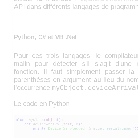
API dans différents langages de program
Python, C# et VB .Net
Pour ces trois langages, le compilateu
malin pour détecter s'il s’agit d'un
fonction. Il faut simplement passer l
parenthèses en argument au lieu du nom
l’occurrence
myObject.deviceArriva
Le code en Python
class
MyClass
(
object
)
:
def
deviceArrival
(
self
,
m
)
:
print
(
'Device %s plugged'
% m.
get_serialNumber
(
)