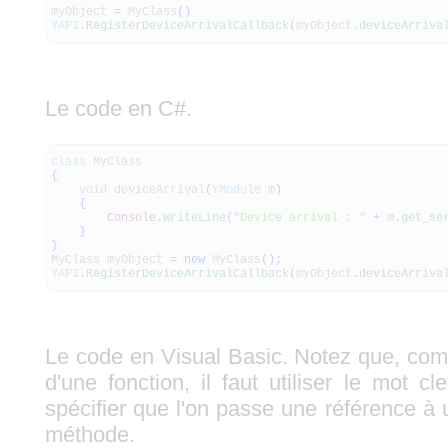
myObject
=
MyClass
(
)
YAPI
.
RegisterDeviceArrivalCallback
(
myObject.
deviceArriva
Le code en C#.
class
MyClass
{
void
deviceArrival
(
YModule
m
)
{
Console
.
WriteLine
(
"Device arrival : "
+
m
.
get_se
}
}
MyClass myObject
=
new
MyClass
(
)
;
YAPI
.
RegisterDeviceArrivalCallback
(
myObject
.
deviceArriva
Le code en Visual Basic. Notez que, comm
d'une fonction, il faut utiliser le mot cl
spécifier que l'on passe une référence à
méthode.