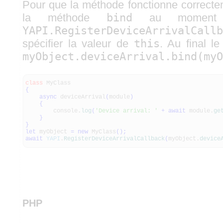
Pour que la méthode fonctionne correctem
la méthode
bind
au moment 
YAPI.RegisterDeviceArrivalCallb
spécifier la valeur de
this
. Au final le
myObject.deviceArrival.bind(myO
class
MyClass
{
async
deviceArrival
(
module
)
{
console.
log
(
'Device arrival: '
+
await
module.
ge
}
}
let
myObject
=
new
MyClass
(
)
;
await
YAPI
.
RegisterDeviceArrivalCallback
(
myObject.
device
PHP