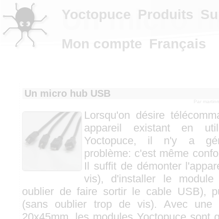
Un micro 
Yoctopuce
Produits
Su
Mon compte
Français
Un micro hub USB
Par
martin
Lorsqu'on désire télécom
appareil existant en ut
Yoctopuce, il n'y a gé
problème: c'est même confon
Il suffit de démonter l'appar
vis), d'installer le module 
oublier de faire sortir le cable USB), 
(sans oublier trop de vis). Avec une
20x45mm. les modules Yoctopuce sont 