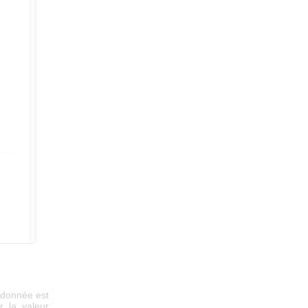
e donnée est
r la valeur