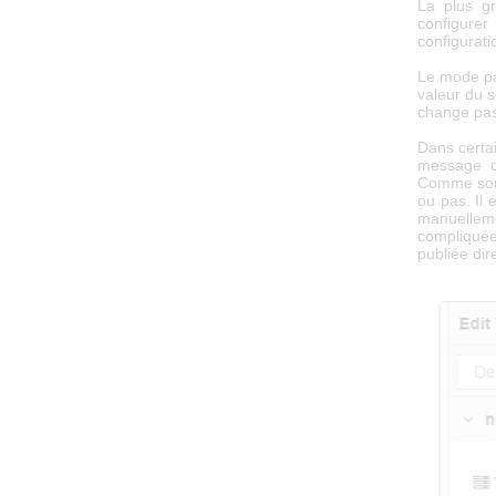
La plus g
configurer
configurat
Le mode pa
valeur du s
change pas
Dans certai
message qu
Comme son 
ou pas. Il 
manuellem
compliquée
publiée di