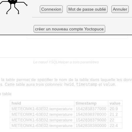
Connexion
Mot de passe oublié
Annuler
créer un nouveau compte Yoctopuce
Le nœud YSQLHelper a trois paramètres
la table permet de spécifier le nom de la table dans laquelle les don
s. Cette table aura trois colonnes:
hwid
,
timestamp
et
value
.
 table
hwid
timestamp
value
METEOMK1-63E02.temperature
1542838377000
20.9
METEOMK1-63E02.temperature
1542838378000
21.2
METEOMK1-63E02.temperature
1542838379000
22
METEOMK1-63E02.temperature
1542838380000
22.4