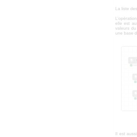
La liste de
L’opératio
elle est a
valeurs du
une base d
Il est auss