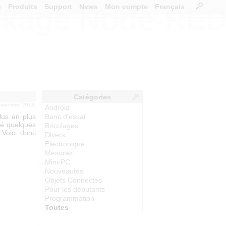
e
Produits
Support
News
Mon compte
Français
ackage Node-RE
Catégories
 novembre 2018.
Android
lus en plus
Banc d'essai
ué quelques
Bricolages
 Voici donc
Divers
Electronique
Mesures
Mini-PC
Nouveautés
Objets Connectés
Pour les débutants
Programmation
Toutes