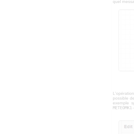
quel messag
L'opératio
possible de
exemple sp
METEOMK1