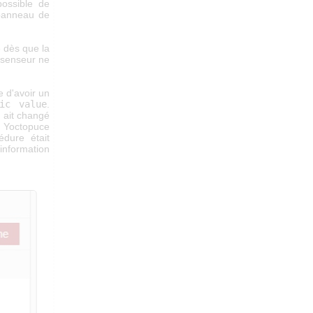
ossible de
 panneau de
 dès que la
u senseur ne
e d'avoir un
dic value
.
 ait changé
le Yoctopuce
dure était
information