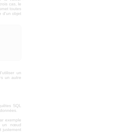
ois cas, le
nsmet toutes
 d'un objet
utiliser un
rs un autre
quêtes SQL
 données.
par exemple
ser un nœud
 justement