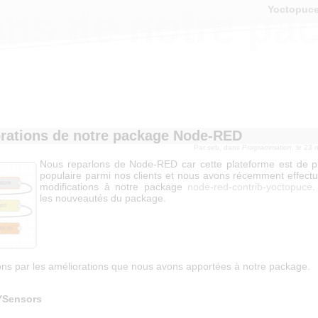
Yoctopuc
ons de notre p
rations de notre package Node-RED
Par
seb
, dans
Programmation
, le 23
Nous reparlons de Node-RED car cette plateforme est de p
populaire parmi nos clients et nous avons récemment effect
modifications à notre package
node-red-contrib-yoctopuce
.
les nouveautés du package.
 par les améliorations que nous avons apportées à notre package.
YSensors