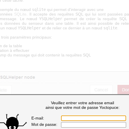
er cette tâche.
'exemple du nœud
sqlite
qui permet d'interagir avec une
données
SQLite
. Il accepte des requêtes SQL qui lui sont passées p
message. Le nœud
YSQLHelper
permet de créer la requête SQL 
les données du senseur dans une table. Il est ainsi possible de rel
 un nœud
YSQLHelper
et de relier ce dernier à un nœud
sqlite
.
trois paramètres principaux:
m de la table
ation à effectuer
amp du message qui doit contenir la requêtes SQL
Veuillez entrer votre adresse email
ainsi que votre mot de passe Yoctopuce:
E-mail:
Mot de passe: