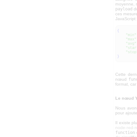
moyenne, m
payload
du
ces mesure
JavaScript:
{
"min"
"max"
"avg"
"star
"stop
}
Cette dern
nœud
fun
format, ca
Le nœud 
Nous avon
pour ajout
Il existe 
node-red-n
function
e