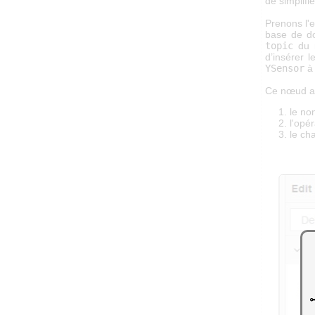
de simplifi
Prenons l
base de 
topic
du 
d’insérer 
YSensor
à
Ce nœud a 
le no
l'opér
le ch