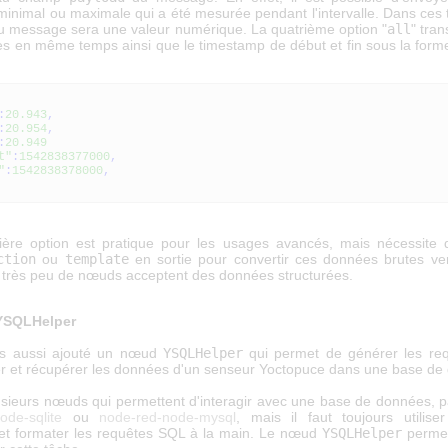
inimal ou maximale qui a été mesurée pendant l'intervalle. Dans ces tr
 message sera une valeur numérique. La quatrième option "
all
" tra
s en même temps ainsi que le timestamp de début et fin sous la forme
:
20.943
,
:
20.954
,
:
20.949
t"
:
1542838377000
,
"
:
1542838378000
,
ière option est pratique pour les usages avancés, mais nécessite d'
ction
ou
template
en sortie pour convertir ces données brutes ve
r très peu de nœuds acceptent des données structurées.
YSQLHelper
s aussi ajouté un nœud
YSQLHelper
qui permet de générer les re
er et récupérer les données d'un senseur Yoctopuce dans une base de
plusieurs nœuds qui permettent d'interagir avec une base de données, 
ode-sqlite
ou
node-red-node-mysql
, mais il faut toujours utili
t formater les requêtes SQL à la main. Le nœud
YSQLHelper
permet