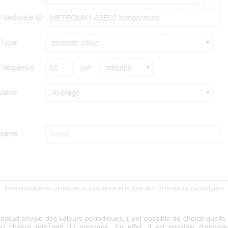
Il est possible de configurer la fréquence et le type des notifications périodiques
nœud envoie des valeurs périodiques, il est possible de choisir quell
 au champ
payload
du message. En effet, il est possible d'envoye