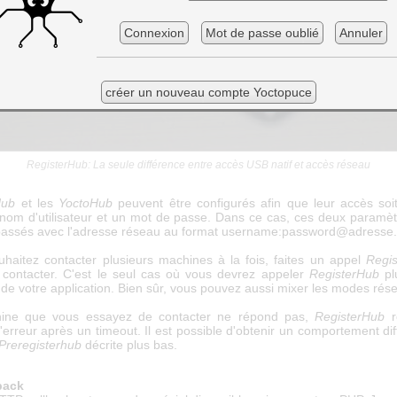
Connexion
Mot de passe oublié
Annuler
créer un nouveau compte Yoctopuce
RegisterHub: La seule différence entre accès USB natif et accès réseau
Hub
et les
YoctoHub
peuvent être configurés afin que leur accès soi
n nom d'utilisateur et un mot de passe. Dans ce cas, ces deux paramèt
 passés avec l'adresse réseau au format username:password@adresse.
uhaitez contacter plusieurs machines à la fois, faites un appel
Regi
contacter. C'est le seul cas où vous devrez appeler
RegisterHub
plu
 de votre application. Bien sûr, vous pouvez aussi mixer les modes rés
hine que vous essayez de contacter ne répond pas,
RegisterHub
r
erreur après un timeout. Il est possible d'obtenir un comportement dif
Preregisterhub
décrite plus bas.
back