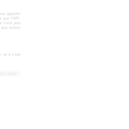
vez appeler
s par l'API.
e n'est pas
 aux autres
 et il n'est
Retour au blog