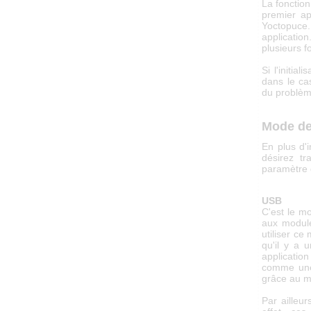
La fonctio
premier a
Yoctopuce.
application
plusieurs f
Si l'initia
dans le ca
du problèm
Mode de
En plus d'i
désirez tr
paramètre 
USB
C'est le mo
aux modul
utiliser c
qu'il y a 
application
comme une 
grâce au m
Par ailleu