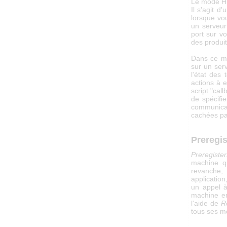
Le mode HT
Il s'agit 
lorsque vo
un serveur 
port sur v
des produi
Dans ce m
sur un ser
l'état des
actions à 
script "ca
de spécifie
communica
cachées par
Preregi
Preregiste
machine q
revanche, 
application
un appel 
machine en
l'aide de
R
tous ses m