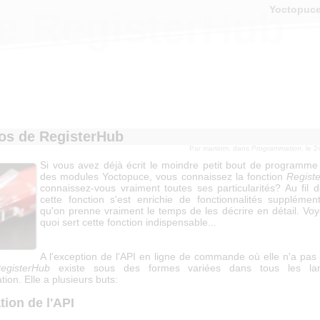
Yoctopuc
e RegisterHub
os de RegisterHub
Par
martinm
, dans
Programmation
, le 
Si vous avez déjà écrit le moindre petit bout de programme
des modules Yoctopuce, vous connaissez la fonction
Regist
connaissez-vous vraiment toutes ses particularités? Au fil 
cette fonction s'est enrichie de fonctionnalités supplémen
qu'on prenne vraiment le temps de les décrire en détail. Vo
quoi sert cette fonction indispensable...
A l'exception de l'API en ligne de commande où elle n'a pas 
egisterHub
existe sous des formes variées dans tous les la
on. Elle a plusieurs buts:
ation de l'API