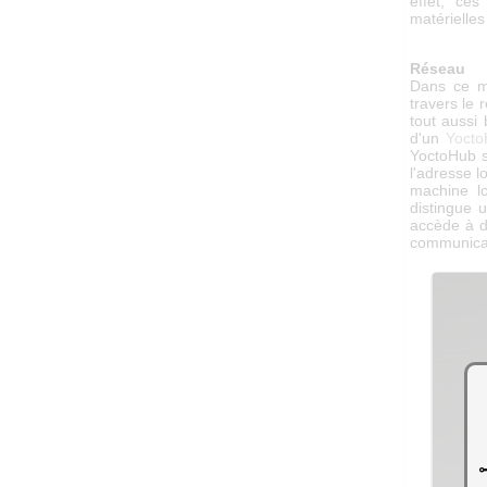
effet, ce
matérielles
Réseau
Dans ce m
travers le 
tout aussi
d'un
Yoct
YoctoHub s
l'adresse 
machine lo
distingue 
accède à de
communicat