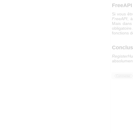
FreeAPI
Si vous êt
FreeAPI
, à
Mais dans 
obligatoire
fonctions d
Conclus
RegisterH
absolument 
Commenter