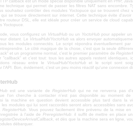
TP callback est un mode spécial disponible uniquement en PHP, Java 
d'une technique qui permet de passer les filtres NAT sans encombre. 
us souhaitez contrôler des modules Yoctopuce qui se trouvent chez 
qui se trouve directement sur internet. Cette technique évite d'avoir
otre routeur DSL, elle est idéale pour créer un service de cloud capab
ts Yoctopuce.
ode, vous configurez un
VirtualHub
ou un
YoctoHub
pour appeler un s
veur distant. Le
VirtualHub
/
YoctoHub
va alors envoyer automatiquemen
 tous les modules connectés. Le script répondra éventuellement par l
entreprendre. Le côté magique de la chose, c'est que la seule différen
llback" et un programme normal, c'est le premier paramètre de
Registe
r "callback" et c'est tout: tous les autres appels restent identiques, ic
tions réseau entre le
VirtualHub
/
YoctoHub
et le script sont soi
 l'API. Bon, évidement, c'est un peu moins réactif qu'une connexion di
sterHub
rHub
est une variante de
RegisterHub
qui ne ne renverra pas d'er
ue l'on cherche à contacter n'est pas disponible au moment de l
si la machine en question devient accessible plus tard dans la v
, les modules qui lui sont raccordés seront alors accessibles sans avo
à
RegisterHub
. Vous pouvez facilement être prévenu de la mise en 
registrée à l'aide de
PreregisterHub
: il suffit de mettre en place u
egisterDeviceArrivalCallback
, et dès que la machine sera en ligne, vou
odules débarquer.