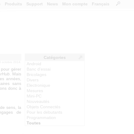
e
Produits
Support
News
Mon compte
Français
Catégories
24 octobre 2014.
Android
 pour gérer
Banc d'essai
erHub
. Mais
Bricolages
des années,
Divers
taires sans
Electronique
yons donc à
Mesures
Mini-PC
Nouveautés
Objets Connectés
de sens, la
ngages de
Pour les débutants
Programmation
Toutes