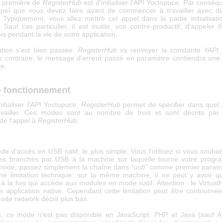
n première de
RegisterHub
est d'initialiser l'API Yoctopuce. Par conséqu
ppel que vous devez faire avant de commencer à travailler avec d
 Typiquement, vous allez mettre cet appel dans la partie initialisati
. Sauf cas particulier, il est inutile, voir contre-productif, d'appeler
R
ois pendant la vie de votre application.
lisation s'est bien passée,
RegisterHub
va renvoyer la constante
YAPI
s contraire, le message d'erreur passé en paramètre contiendra une 
e.
 fonctionnement
nitialiser l'API Yoctopuce,
RegisterHub
permet de spécifier dans que
availler. Ces modes sont au nombre de trois et sont décrits par
de l'appel à
RegisterHub
.
de d'accès en USB natif, le plus simple. Vous l'utilisez si vous souha
es branchés par USB à la machine sur laquelle tourne votre progr
e mode, passez simplement la chaîne dans "
usb
" comme premier param
une limitation technique: sur la même machine, il ne peut y avoir q
 à la fois qui accède aux modules en mode natif. Attention : le Virtu
application native. Cependant cette limitation peut être contournée
ode network décrit plus bas.
rs, ce mode n'est pas disponible en JavaScript, PHP et Java (sauf A