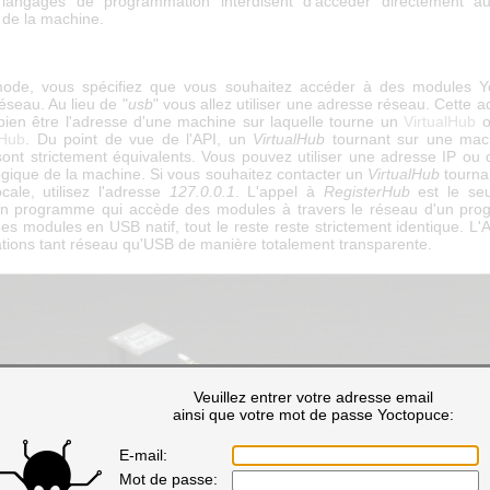
s langages de programmation interdisent d'accéder directement a
 de la machine.
ode, vous spécifiez que vous souhaitez accéder à des modules Y
réseau. Au lieu de "
usb
" vous allez utiliser une adresse réseau. Cette 
 bien être l'adresse d'une machine sur laquelle tourne un
VirtualHub
o
oHub
. Du point de vue de l'API, un
VirtualHub
tournant sur une mac
ont strictement équivalents. Vous pouvez utiliser une adresse IP ou 
logique de la machine. Si vous souhaitez contacter un
VirtualHub
tournan
cale, utilisez l'adresse
127.0.0.1
. L'appel à
RegisterHub
est le seu
un programme qui accède des modules à travers le réseau d'un pr
s modules en USB natif, tout le reste reste strictement identique. L'
ions tant réseau qu'USB de manière totalement transparente.
Veuillez entrer votre adresse email
ainsi que votre mot de passe Yoctopuce:
E-mail:
Mot de passe: