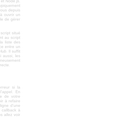
et Node.js.
Typiquement
vous depuis
 à ouvrir un
le de gérer
cript situé
t au script
a liste des
ce entre un
rHub
. Il suffit
i aussi, les
gneusement
recte.
reur si la
'appel. En
ie de votre
ir à refaire
ligne d'une
n callback à
s allez voir