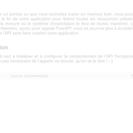
re un puriste ou que vous souhaitez tracer un memory leak, vous pou
 la fin de votre application pour libérer toutes les ressources utilisée
la mesure où le système d'exploitation le fera de toutes manières, c
. Attention, après avoir appelé
FreeAPI
, vous ne pourrez plus à accéder
e l'API sans faire crasher votre application.
ion
ub
sert à initialiser et à configurer le comportement de l'API Yoctopuce,
pas nécessaire de l'appeler en boucle, qu'on se le dise ! :-)
aucun commentaire