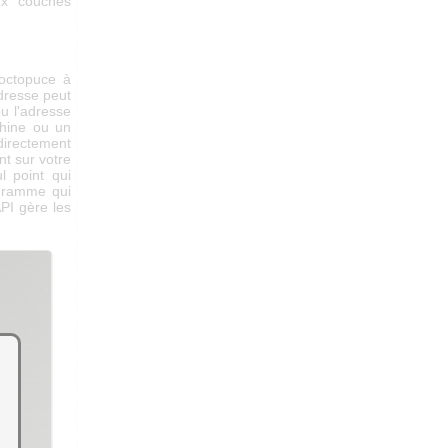
ux couches
octopuce à
adresse peut
u l'adresse
hine ou un
directement
t sur votre
l point qui
ogramme qui
API gère les