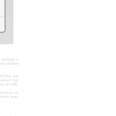
t protégé à
res doivent
sterHub
par
sieurs fois
eau et USB.
enverra un
férent avec