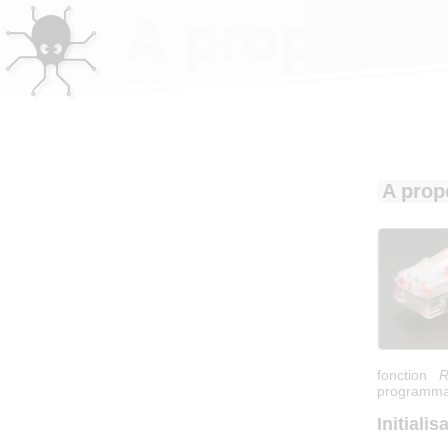
A propos d
A prop
fonction
R
programmati
Initialis