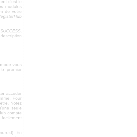
ent c'est le
es modules
on de votre
egisterHub
_SUCCESS
,
description
l mode vous
 le premier
iter accéder
amme. Pour
ètre. Notez
u'une seule
alHub compte
 facilement
ndroid). En