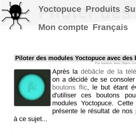
Piloter de
Yoctopuce
Produits
Su
Mon compte
Français
Piloter des modules Yoctopuce avec des 
Par
martinm
, dans
Objets Co
Après la
débâcle de la t
on a décidé de se consoler
boutons flic
, le but étant 
d'utiliser ces boutons p
modules Yoctopuce. Cette
présente le résultat de nos 
à ce sujet...