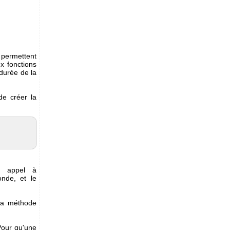
:
ermettent
x fonctions
durée de la
de créer la
er appel à
nde, et le
 la méthode
Pour qu'une