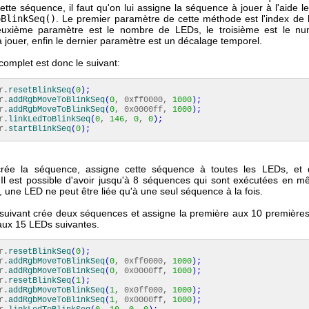
tte séquence, il faut qu'on lui assigne la séquence à jouer à l'aide le
oBlinkSeq()
. Le premier paramètre de cette méthode est l'index de 
euxième paramètre est le nombre de LEDs, le troisième est le nu
jouer, enfin le dernier paramètre est un décalage temporel.
omplet est donc le suivant:
r.
resetBlinkSeq
(
0
)
;
r.
addRgbMoveToBlinkSeq
(
0
, 0xff0000,
1000
)
;
r.
addRgbMoveToBlinkSeq
(
0
, 0x0000ff,
1000
)
;
r.
linkLedToBlinkSeq
(
0
,
146
,
0
,
0
)
;
r.
startBlinkSeq
(
0
)
;
rée la séquence, assigne cette séquence à toutes les LEDs, et 
Il est possible d'avoir jusqu'à 8 séquences qui sont exécutées en 
 une LED ne peut être liée qu'à une seul séquence à la fois.
suivant crée deux séquences et assigne la première aux 10 premières
ux 15 LEDs suivantes.
r.
resetBlinkSeq
(
0
)
;
r.
addRgbMoveToBlinkSeq
(
0
, 0xff0000,
1000
)
;
r.
addRgbMoveToBlinkSeq
(
0
, 0x0000ff,
1000
)
;
r.
resetBlinkSeq
(
1
)
;
r.
addRgbMoveToBlinkSeq
(
1
, 0x0ff000,
1000
)
;
r.
addRgbMoveToBlinkSeq
(
1
, 0x0000ff,
1000
)
;