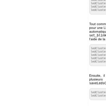
ledCluste
ledCluste
ledCluste
ledCluste
Tout comme 
pour une LE
automati
set_blin
l'aide de 
ledCluste
ledCluste
ledCluste
ledCluste
ledCluste
Ensuite, i
plusieu
saveLeds
ledCluste
ledCluste