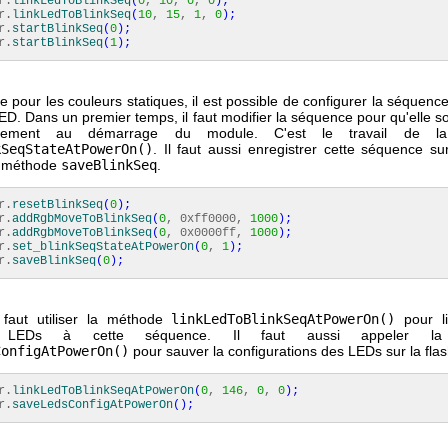
r.
linkLedToBlinkSeq
(
0
,
10
,
0
,
0
)
;
r.
linkLedToBlinkSeq
(
10
,
15
,
1
,
0
)
;
r.
startBlinkSeq
(
0
)
;
r.
startBlinkSeq
(
1
)
;
pour les couleurs statiques, il est possible de configurer la séquenc
D. Dans un premier temps, il faut modifier la séquence pour qu'elle s
quement au démarrage du module. C'est le travail de l
kSeqStateAtPowerOn()
. Il faut aussi enregistrer cette séquence su
la méthode
saveBlinkSeq
.
r.
resetBlinkSeq
(
0
)
;
r.
addRgbMoveToBlinkSeq
(
0
, 0xff0000,
1000
)
;
r.
addRgbMoveToBlinkSeq
(
0
, 0x0000ff,
1000
)
;
r.
set_blinkSeqStateAtPowerOn
(
0
,
1
)
;
r.
saveBlinkSeq
(
0
)
;
l faut utiliser la méthode
linkLedToBlinkSeqAtPowerOn()
pour l
rs LEDs à cette séquence. Il faut aussi appeler la
ConfigAtPowerOn()
pour sauver la configurations des LEDs sur la flas
r.
linkLedToBlinkSeqAtPowerOn
(
0
,
146
,
0
,
0
)
;
r.
saveLedsConfigAtPowerOn
(
)
;