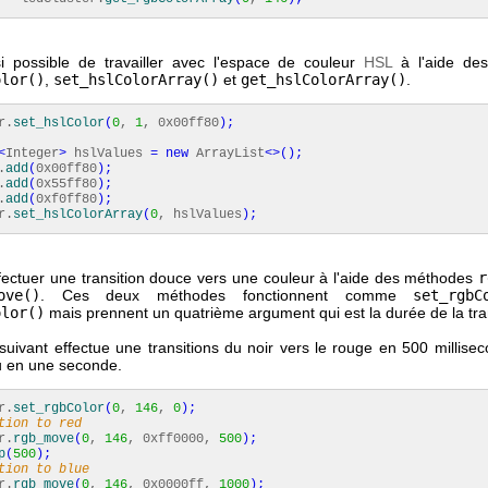
si possible de travailler avec l'espace de couleur
HSL
à l'aide de
olor()
,
set_hslColorArray()
et
get_hslColorArray()
.
r.
set_hslColor
(
0
,
1
, 0x00ff80
)
;
<
Integer
>
hslValues
=
new
ArrayList
<>
(
)
;
.
add
(
0x00ff80
)
;
.
add
(
0x55ff80
)
;
.
add
(
0xf0ff80
)
;
r.
set_hslColorArray
(
0
, hslValues
)
;
fectuer une transition douce vers une couleur à l'aide des méthodes
r
ove()
. Ces deux méthodes fonctionnent comme
set_rgbC
olor()
mais prennent un quatrième argument qui est la durée de la tran
suivant effectue une transitions du noir vers le rouge en 500 millisec
eu en une seconde.
r.
set_rgbColor
(
0
,
146
,
0
)
;
tion to red
r.
rgb_move
(
0
,
146
, 0xff0000,
500
)
;
p
(
500
)
;
tion to blue
r.
rgb_move
(
0
,
146
, 0x0000ff,
1000
)
;