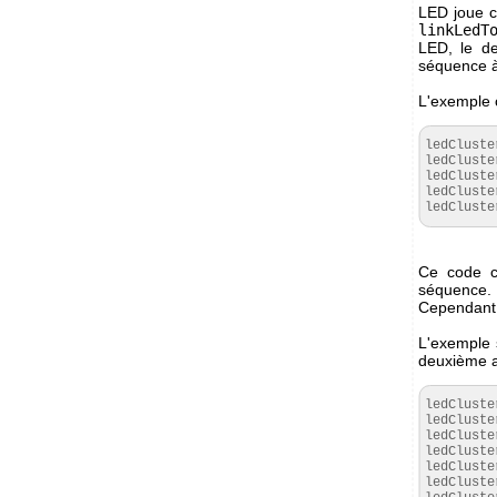
LED joue ce
linkLedT
LED, le d
séquence à 
L'exemple c
ledCluste
ledCluste
ledCluste
ledCluste
ledCluste
Ce code c
séquence. 
Cependant,
L'exemple 
deuxième a
ledCluste
ledCluste
ledCluste
ledCluste
ledCluste
ledCluste