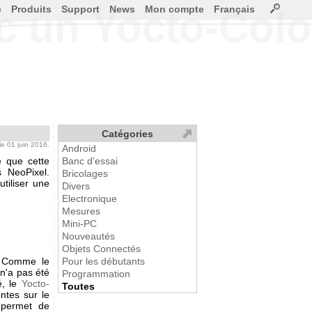
e
Produits
Support
News
Mon compte
Français
 un Yocto-Colo
Catégories
 le 01 juin 2016.
Android
é que cette
Banc d'essai
s NeoPixel.
Bricolages
utiliser une
Divers
Electronique
Mesures
Mini-PC
Nouveautés
Objets Connectés
. Comme le
Pour les débutants
 n'a pas été
Programmation
é, le
Yocto-
Toutes
ntes sur le
permet de