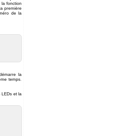
 la fonction
la première
méro de la
démarre la
même temps.
 LEDs et la