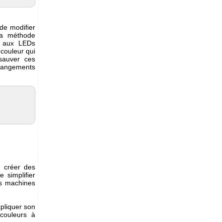
 de modifier
la méthode
r aux LEDs
 couleur qui
sauver ces
changements
 créer des
 simplifier
es machines
xpliquer son
couleurs à