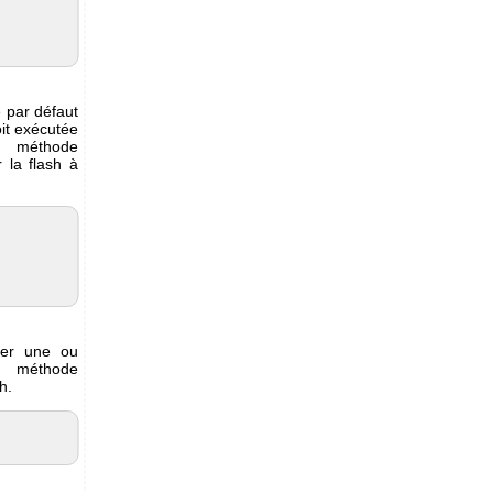
e par défaut
oit exécutée
a méthode
r la flash à
ier une ou
 méthode
h.