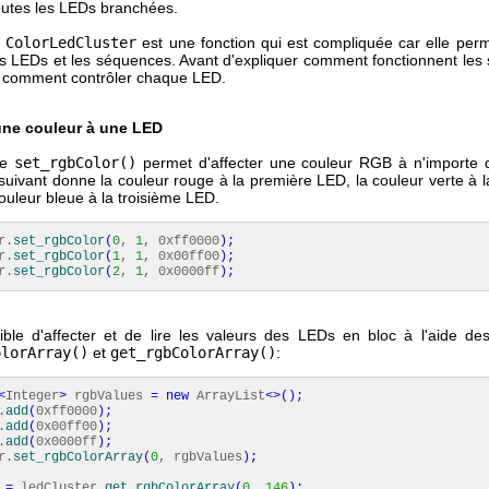
toutes les LEDs branchées.
n
ColorLedCluster
est une fonction qui est compliquée car elle perm
es LEDs et les séquences. Avant d'expliquer comment fonctionnent les
 comment contrôler chaque LED.
une couleur à une LED
de
set_rgbColor()
permet d'affecter une couleur RGB à n'importe 
suivant donne la couleur rouge à la première LED, la couleur verte à 
ouleur bleue à la troisième LED.
r.
set_rgbColor
(
0
,
1
, 0xff0000
)
;
r.
set_rgbColor
(
1
,
1
, 0x00ff00
)
;
r.
set_rgbColor
(
2
,
1
, 0x0000ff
)
;
sible d'affecter et de lire les valeurs des LEDs en bloc à l'aide d
olorArray()
et
get_rgbColorArray()
:
<
Integer
>
rgbValues
=
new
ArrayList
<>
(
)
;
.
add
(
0xff0000
)
;
.
add
(
0x00ff00
)
;
.
add
(
0x0000ff
)
;
r.
set_rgbColorArray
(
0
, rgbValues
)
;
=
ledCluster.
get_rgbColorArray
(
0
,
146
)
;