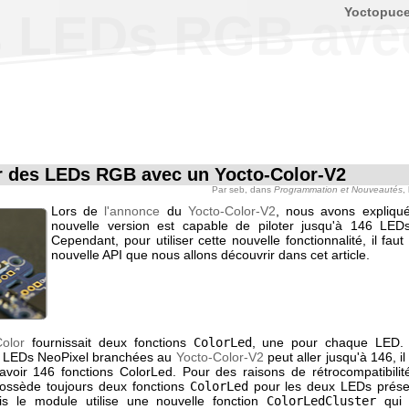
Yoctopuc
 LEDs RGB avec
 des LEDs RGB avec un Yocto-Color-V2
Par
seb
, dans
Programmation et Nouveautés
,
Lors de
l'annonce
du
Yocto-Color-V2
, nous avons expliqu
nouvelle version est capable de piloter jusqu'à 146 LED
Cependant, pour utiliser cette nouvelle fonctionnalité, il faut 
nouvelle API que nous allons découvrir dans cet article.
Color
fournissait deux fonctions
ColorLed
, une pour chaque LED
 LEDs NeoPixel branchées au
Yocto-Color-V2
peut aller jusqu'à 146, il
'avoir 146 fonctions ColorLed. Pour des raisons de rétrocompatibilit
ssède toujours deux fonctions
ColorLed
pour les deux LEDs prése
is le module utilise une nouvelle fonction
ColorLedCluster
qui 