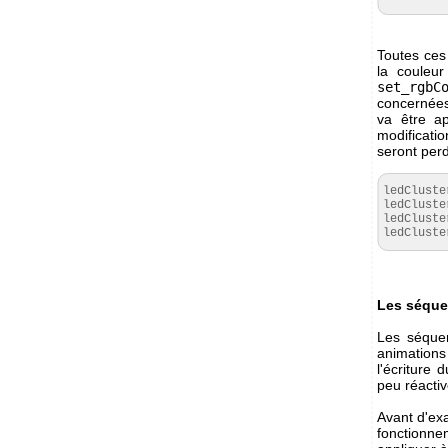
Toutes ces 
la couleu
set_rgbC
concernées,
va être a
modificati
seront per
ledCluste
ledCluste
ledCluste
ledCluste
Les séqu
Les séque
animations
l'écriture
peu réactiv
Avant d'exa
fonctionn