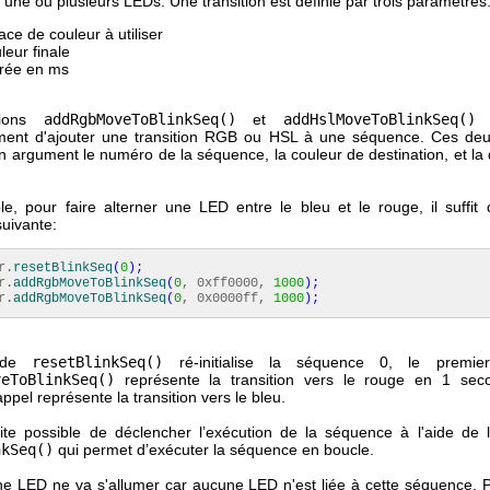
 une ou plusieurs LEDs. Une transition est définie par trois paramètres
ace de couleur à utiliser
leur finale
rée en ms
tions
addRgbMoveToBlinkSeq()
et
addHslMoveToBlinkSeq()
p
ment d'ajouter une transition RGB ou HSL à une séquence. Ces deu
n argument le numéro de la séquence, la couleur de destination, et la 
e, pour faire alterner une LED entre le bleu et le rouge, il suffit 
uivante:
r.
resetBlinkSeq
(
0
)
;
r.
addRgbMoveToBlinkSeq
(
0
, 0xff0000,
1000
)
;
r.
addRgbMoveToBlinkSeq
(
0
, 0x0000ff,
1000
)
;
ode
resetBlinkSeq()
ré-initialise la séquence 0, le premi
veToBlinkSeq()
représente la transition vers le rouge en 1 seco
pel représente la transition vers le bleu.
uite possible de déclencher l’exécution de la séquence à l'aide de
nkSeq()
qui permet d’exécuter la séquence en boucle.
e LED ne va s'allumer car aucune LED n'est liée à cette séquence. 