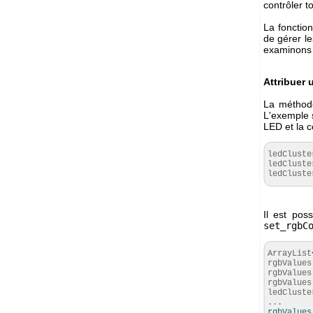
contrôler 
La fonctio
de gérer l
examinons
Attribuer 
La métho
L'exemple 
LED et la c
ledCluste
ledCluste
ledCluste
Il est pos
set_rgbC
ArrayList
rgbValues
rgbValues
rgbValues
ledCluste
...
rgbValues