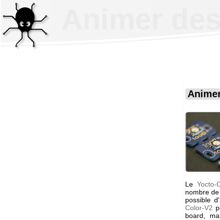
Animer des
Animer
Le
Yocto-
nombre de
possible d
Color-V2
po
board, ma