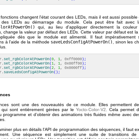
fonctions changent l'état courant des LEDs, mais il est aussi possible
r des LEDs au démarrage du module. Cela peut être fait avec 
olorAtPowerOn()
qui, au lieu d'appliquer directement la couleu
 change la valeur par défaut des LEDs. Cette valeur par défaut est la
ppliquée dès que le module est alimenté. Il faut impérativement 
ons à l'aide de la méthode
saveLedsConfigAtPowerOn()
, sinon les 
dus.
r.
set_rgbColorAtPowerOn
(
0
,
1
, 0xff0000
)
;
r.
set_rgbColorAtPowerOn
(
1
,
1
, 0x00ff00
)
;
r.
set_rgbColorAtPowerOn
(
2
,
1
, 0x0000ff
)
;
r.
saveLedsConfigAtPowerOn
(
)
;
ences
nces sont une des nouveautés de ce module. Elles permettent de
 qui sont entièrement gérées par le
Yocto-Color-V2
. Cela permet de
 du programme et d’obtenir des animations très fluides même avec d
es.
miner plus en détails l'API de programmation des séquences, il faut e
ement. Une séquence est simplement une suite de transitions de 