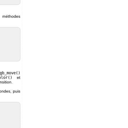
s méthodes
gb_move()
olor()
et
sition.
ondes, puis