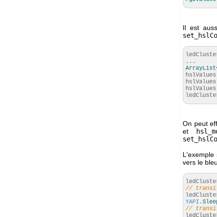
Il est aus
set_hslC
ledCluste
...
ArrayList
hslValues
hslValues
hslValues
ledCluste
On peut ef
et
hsl_m
set_hslC
L'exemple 
vers le bl
ledCluste
// transi
ledCluste
YAPI
.
Slee
// transi
ledCluste