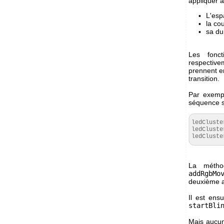
appliquer à
L'esp
la cou
sa du
Les fonc
respective
prennent e
transition.
Par exempl
séquence s
ledCluste
ledCluste
ledCluste
La méth
addRgbMo
deuxième ap
Il est ens
startBli
Mais aucun